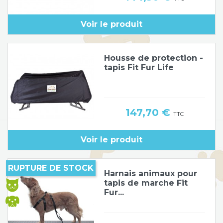
Poids de jambe
Voir le produit
Housse de protection -
tapis Fit Fur Life
Prix
147,70 €
TTC
Voir le produit
RUPTURE DE STOCK
Harnais animaux pour
tapis de marche Fit
Fur...