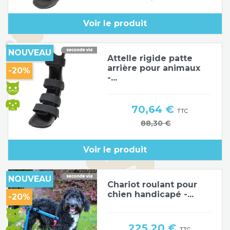
Voir le produit
NOUVEAU
Attelle rigide patte
arrière pour animaux
-20%
-...
Prix
70,64 €
TTC
Prix de base
88,30 €
Voir le produit
NOUVEAU
Chariot roulant pour
chien handicapé -...
-20%
Prix
225,20 €
TTC