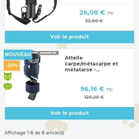
Prix
26,08 €
TTC
Prix de base
32,60 €
Voir le produit
NOUVEAU
Attelle
carpe/métacarpe et
-20%
métatarse -...
Prix
96,16 €
TTC
Prix de base
120,20 €
Voir le produit
Affichage 1-8 de 8 article(s)