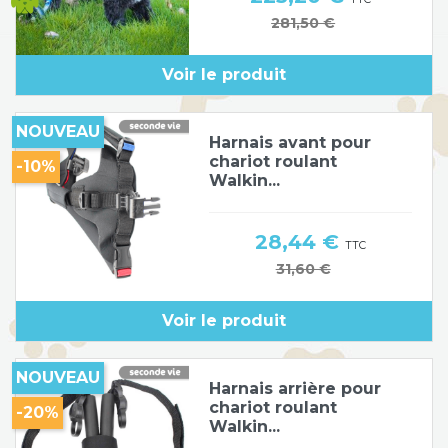
Prix de base
281,50 €
Voir le produit
NOUVEAU
Harnais avant pour
chariot roulant
-10%
Walkin...
Prix
28,44 €
TTC
Prix de base
31,60 €
Voir le produit
NOUVEAU
Harnais arrière pour
chariot roulant
-20%
Walkin...