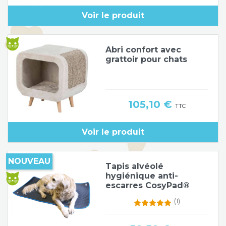
Voir le produit
Abri confort avec
grattoir pour chats
Prix
105,10 €
TTC
Voir le produit
NOUVEAU
Tapis alvéolé
hygiénique anti-
escarres CosyPad®
(1)