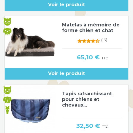
Voir le produit
Poids de jambe
Matelas à mémoire de
forme chien et chat
(13)
Prix
65,10 €
TTC
Voir le produit
Tapis rafraîchissant
pour chiens et
chevaux...
Prix
32,50 €
TTC