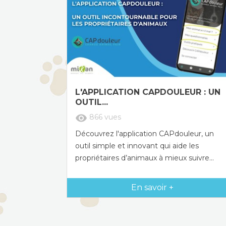
L'APPLICATION CAPDOULEUR : UN
OUTIL...
visibility
866
vues
Découvrez l'application CAPdouleur, un
outil simple et innovant qui aide les
propriétaires d’animaux à mieux suivre...
En savoir +