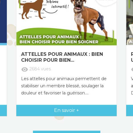
ATTELLES POUR ANIMAUX : BIEN
CHOISIR POUR BIEN...
visibility
vi
2684
vues
Les attelles pour animaux permettent de
V
stabiliser un membre blessé, soulager la
a
douleur et favoriser la guérison....
En savoir +