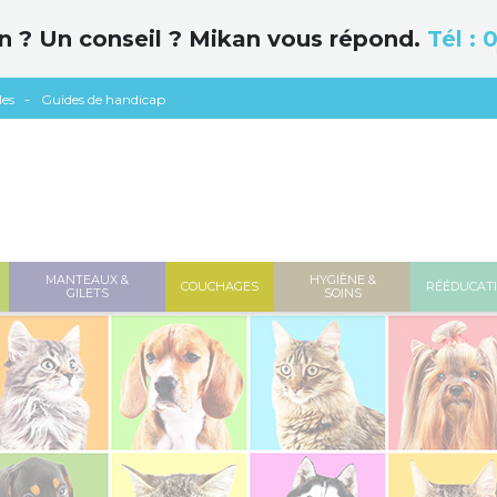
n ? Un conseil ? Mikan vous répond.
Tél :
0
les
Guides de handicap
MANTEAUX &
HYGIÈNE &
COUCHAGES
RÉÉDUCAT
GILETS
SOINS
N
aux