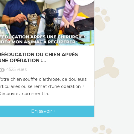
RÉÉDUCATION DU CHIEN APRÈS
UNE OPÉRATION :...
sibility
4525
vues
otre chien souffre d’arthrose, de douleurs
rticulaires ou se remet d’une opération ?
Découvrez comment la...
En savoir +