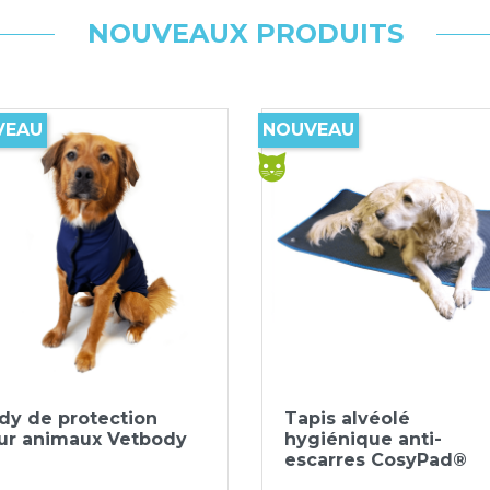
NOUVEAUX PRODUITS
VEAU
NOUVEAU
Aperçu rapide
Aperçu rapide


dy de protection
Tapis alvéolé
ur animaux Vetbody
hygiénique anti-
escarres CosyPad®