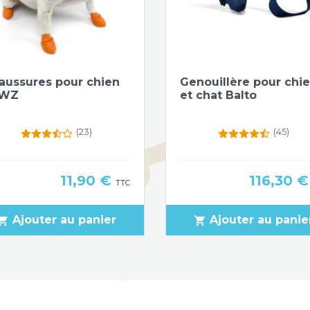
Aperçu rapide
Aperçu rapide


aussures pour chien
Genouillère pour chi
Noir
Multi-couleurs selon taille
AWZ
et chat Balto
(23)
(45)
Prix
Prix
11,90 €
116,30 
TTC
Ajouter au panier
Ajouter au panie
pping_cart
shopping_cart