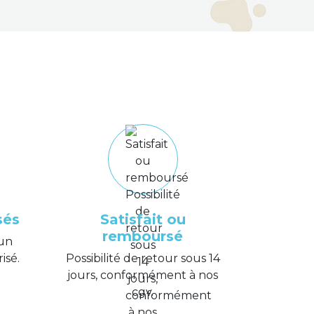
sés
Satisfait ou
remboursé
un
isé.
Possibilité de retour sous 14
jours, conformément à nos
cgv.