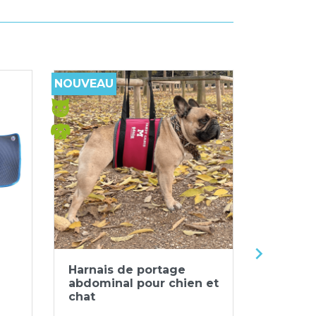
NOUVEAU
NOUVEAU
-20%

Aperçu rapide


Harnais de portage
Attelle
abdominal pour chien et
et métat
chat