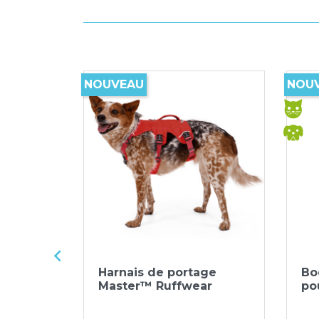
NOUVEAU
NOU

ide
Aperçu rapide

pour
Harnais de portage
Bo
...
Master™ Ruffwear
po