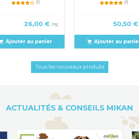
(1)
(1)
Prix
Prix
26,00 €
50,50 
TTC
Ajouter au panier
Ajouter au panie
pping_cart
shopping_cart
Tous les nouveaux produits
ACTUALITÉS & CONSEILS MIKAN