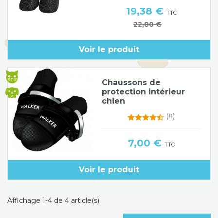
Prix
19,38 €
TTC
Prix de base
22,80 €
Voir le produit
Chaussons de
protection intérieur
chien
(8)
Prix
7,00 €
TTC
Voir le produit
Affichage 1-4 de 4 article(s)