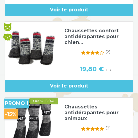
Voir le produit
Poids de jambe
Chaussettes confort
antidérapantes pour
chien...
(2)
Prix
19,80 €
TTC
Voir le produit
PROMO !
Chaussettes
antidérapantes pour
-15%
animaux
(3)