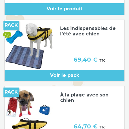
Voir le produit
PACK
Les indispensables de
l'été avec chien
Prix
69,40 €
TTC
Voir le pack
PACK
À la plage avec son
chien
Prix
64,70 €
TTC