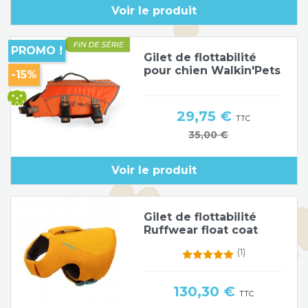
Voir le produit
Poids de jambe
PROMO !
Gilet de flottabilité
pour chien Walkin'Pets
-15%
Prix
29,75 €
TTC
Prix de base
35,00 €
Voir le produit
Gilet de flottabilité
Ruffwear float coat
(1)
Prix
130,30 €
TTC