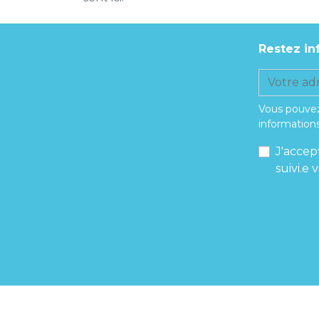
Restez in
Vous pouvez
informations
J'accep
suivi.e