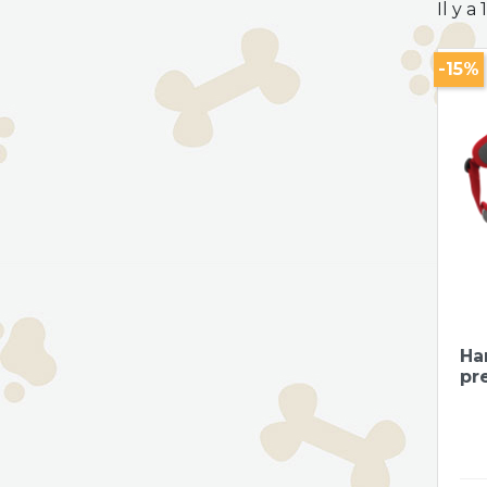
Il y a
-15%
Ha
pr