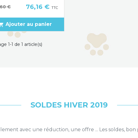
Prix
76,16 €
x de base
,60 €
TTC
Ajouter au panier
pping_cart
ge 1-1 de 1 article(s)
SOLDES HIVER 2019
ement avec une réduction, une offre ... Les soldes, bon