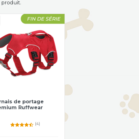
 1 produit.
Aperçu rapide

rnais de portage
emium Ruffwear
(4)