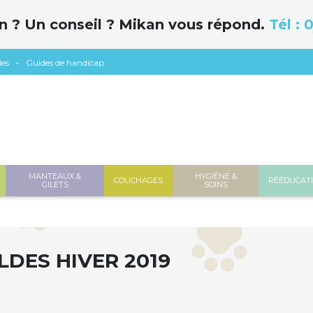
n ? Un conseil ? Mikan vous répond.
Tél :
0
les
Guides de handicap
MANTEAUX &
HYGIÈNE &
COUCHAGES
RÉÉDUCAT
GILETS
SOINS
LDES HIVER 2019