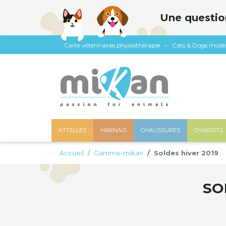
Panneau de gestion des cookies
Une questio
Carte vétérinaires physiothérapie
Cats & Dogs modè
ATTELLES
HARNAIS
CHAUSSURES
CHARIOTS
Accueil
Gamme-mikan
Soldes hiver 2019
SO