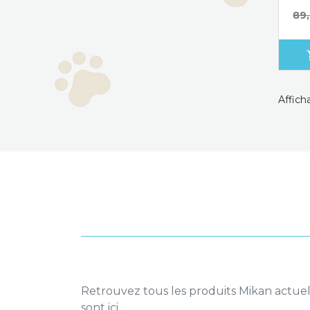
Pri
89
sho
Afficha
Retrouvez tous les produits Mikan actuell
sont ici.