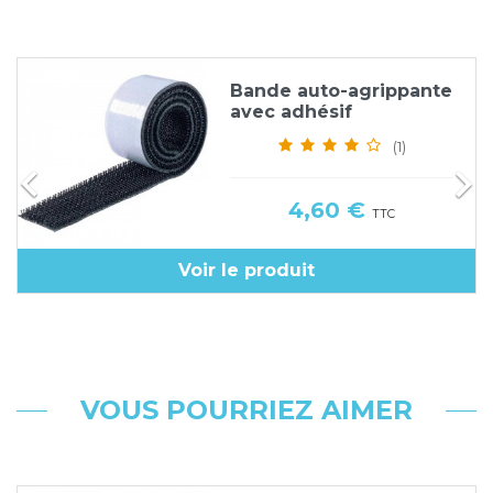
Bande auto-agrippante
avec adhésif
(1)


Prix
4,60 €
TTC
Voir le produit
VOUS POURRIEZ AIMER