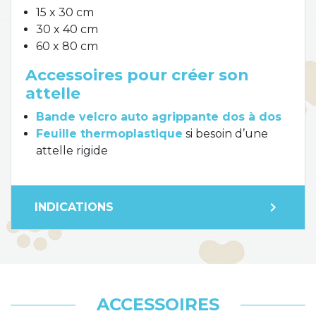
15 x 30 cm
30 x 40 cm
60 x 80 cm
Accessoires pour créer son
attelle
Bande velcro auto agrippante dos à dos
Feuille thermoplastique
si besoin d’une
attelle rigide
expand_more
INDICATIONS
ACCESSOIRES