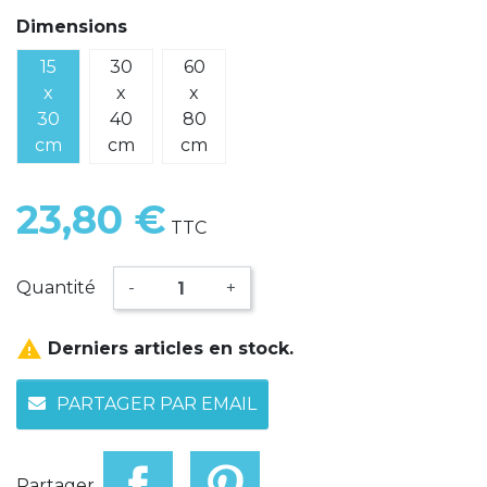
Dimensions
15
30
60
x
x
x
30
40
80
cm
cm
cm
23,80 €
TTC
Quantité
-
+

Derniers articles en stock.
PARTAGER PAR EMAIL
Partager