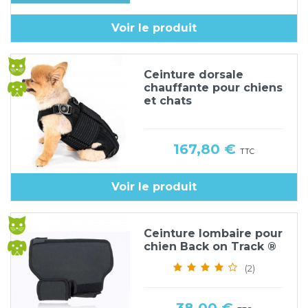
Voir le produit
Ceinture dorsale
chauffante pour chiens
et chats
Prix
167,80 €
TTC
Voir le produit
Ceinture lombaire pour
chien Back on Track ®
(2)
Prix