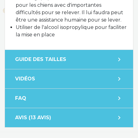
pour les chiens avec d'importantes
difficultés pour se relever. Il lui faudra peut
être une assistance humaine pour se lever.
Utiliser de l'alcool isopropylique pour faciliter
la mise en place
expand_more
GUIDE DES TAILLES
expand_more
VIDÉOS
expand_more
FAQ
expand_more
AVIS (13 AVIS)