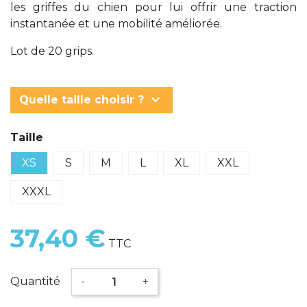
les griffes du chien pour lui offrir une traction
instantanée et une mobilité améliorée.
Lot de 20 grips.
keyboard_arrow_down
Quelle taille choisir ?
Taille
XS
S
M
L
XL
XXL
XXXL
37,40 €
TTC
Quantité
-
+