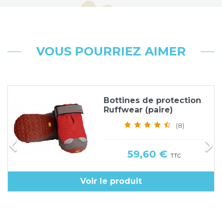
VOUS POURRIEZ AIMER
Bottines de protection
Ruffwear (paire)
(8)


Prix
59,60 €
TTC
Voir le produit