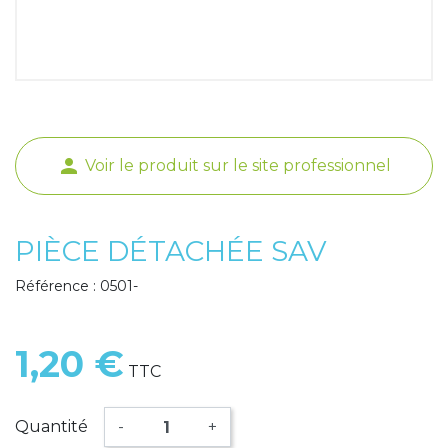
Poids de jambe
person
Voir le produit sur le site professionnel
PIÈCE DÉTACHÉE SAV
Référence : 0501-
1,20 €
TTC
Quantité
-
+