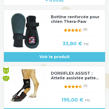
+ d'infos
Poids de jambe
Bottine renforcée pour
chien Thera-Paw
(8)
Prix
33,80 €
TTC
Voir le produit
DORSIFLEX ASSIST :
Attelle assistée patte...
(11)
Prix
195,00 €
TTC