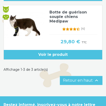
Botte de guérison
souple chiens
Medipaw
(4)
Prix
29,80 €
TTC
Voir le produit
Affichage 1-3 de 3 article(s)

Retour en haut
Restez informé, inscrivez-vous à notre lettre