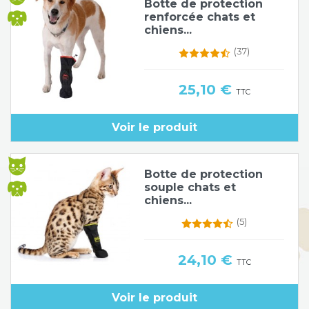
Botte de protection
renforcée chats et
Poids de jambe
chiens...
(37)
Prix
25,10 €
TTC
Voir le produit
Botte de protection
souple chats et
chiens...
(5)
Prix
24,10 €
TTC
Voir le produit