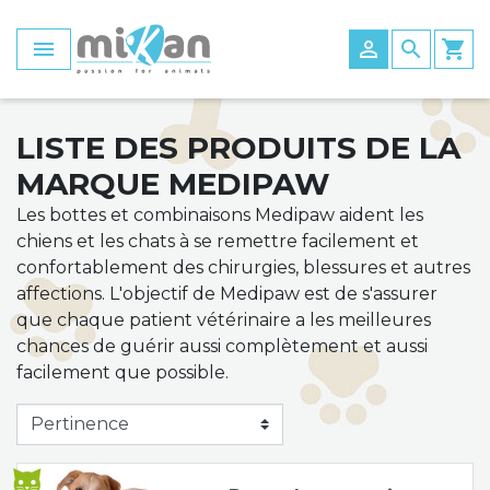
Panneau de gestion des cookies


search
shopping_cart
Pattes avant
Harnais avant
Chaussettes
Les chariots roulants pour animaux
Manteau hiver
Tapis
Compresse
Planche d'équilibre
Rampe d'accès
Pattes arrière
Harnais arrière
Chaussures et bottines
Les accessoires et pièces détachées des
Manteau été
civière
Contrôle des puces
Tapis de course
Escalier
LISTE DES PRODUITS DE LA
chariots roulants pour chiens et chats
MARQUE MEDIPAW
Accessoires pour attelles
Harnais total
Bottes
Gilet de flottabilité
Matelas de confort
Protection plaie
Electrostimulation
Les bottes et combinaisons Medipaw aident les
Seconde Vie
chiens et les chats à se remettre facilement et
Seconde Vie
Bandage
Taping
confortablement des chirurgies, blessures et autres
affections. L'objectif de Medipaw est de s'assurer
Ludique
Parcours de marche
que chaque patient vétérinaire a les meilleures
chances de guérir aussi complètement et aussi
Accessoires tapis de course
facilement que possible.
Ballon
Tapis de rééducation