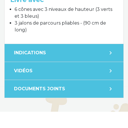
6 cônes avec 3 niveaux de hauteur (3 verts
et 3 bleus)
3 jalons de parcours pliables - (90 cm de
long)
expand_more
INDICATIONS
expand_more
VIDÉOS
expand_more
DOCUMENTS JOINTS