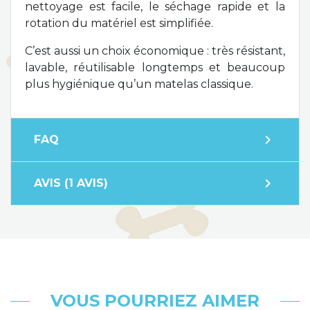
nettoyage est facile, le séchage rapide et la
rotation du matériel est simplifiée.
C’est aussi un choix économique : très résistant,
lavable, réutilisable longtemps et beaucoup
plus hygiénique qu’un matelas classique.
expand_more
FAQ
expand_more
AVIS (1 AVIS)
VOUS POURRIEZ AIMER