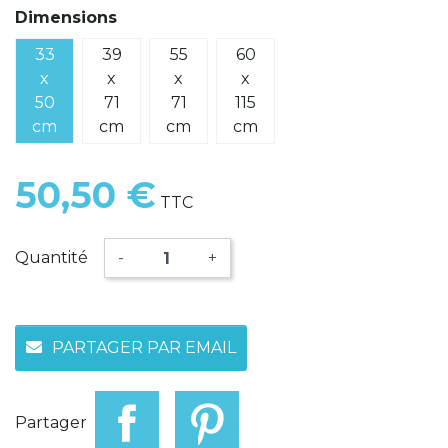
Dimensions
33
39
55
60
x
x
x
x
50
71
71
115
cm
cm
cm
cm
50,50 €
TTC
Quantité
-
+
PARTAGER PAR EMAIL
Partager