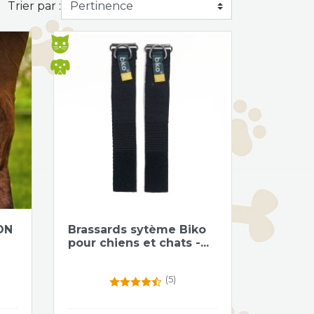
Trier par :
Aperçu rapide

ON
Brassards sytème Biko
pour chiens et chats -...
(5)