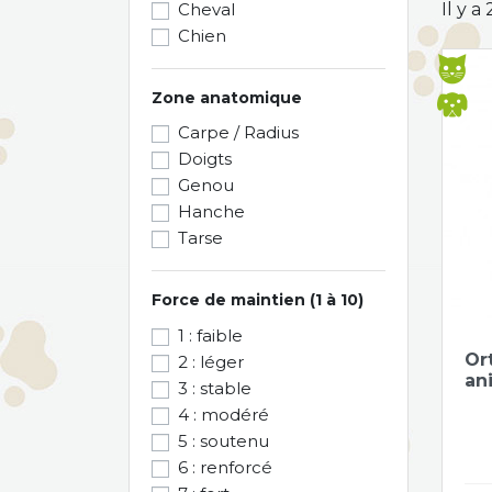
Cheval
Il y a
Chien
Zone anatomique
Carpe / Radius
Doigts
Genou
Hanche
Tarse
Force de maintien (1 à 10)
1 : faible
Or
2 : léger
an
3 : stable
4 : modéré
5 : soutenu
6 : renforcé