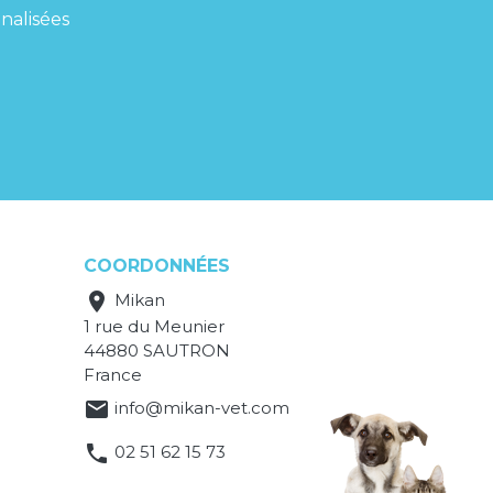
nalisées
COORDONNÉES

Mikan
1 rue du Meunier
44880 SAUTRON
France

info@mikan-vet.com

02 51 62 15 73