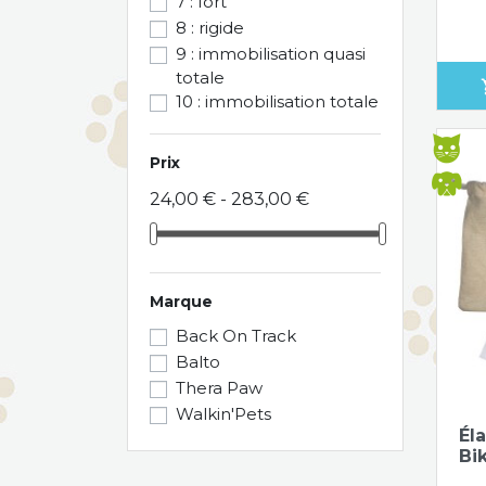
7 : fort
8 : rigide
9 : immobilisation quasi
totale
sho
10 : immobilisation totale
Prix
24,00 € - 283,00 €
Marque
Back On Track
Balto
Thera Paw
Walkin'Pets
Él
Bik