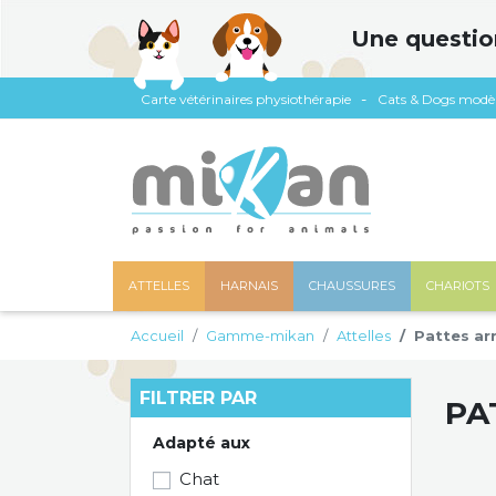
Panneau de gestion des cookies
Une questio
Carte vétérinaires physiothérapie
Cats & Dogs modè
ATTELLES
HARNAIS
CHAUSSURES
CHARIOTS
Accueil
Gamme-mikan
Attelles
Pattes arr
FILTRER PAR
PA
Adapté aux
Chat