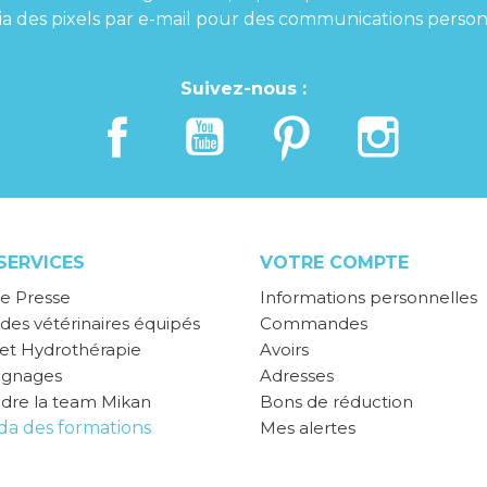
 via des pixels par e-mail pour des communications person
Suivez-nous :
SERVICES
VOTRE COMPTE
e Presse
Informations personnelles
des vétérinaires équipés
Commandes
 et Hydrothérapie
Avoirs
ignages
Adresses
ndre la team Mikan
Bons de réduction
a des formations
Mes alertes