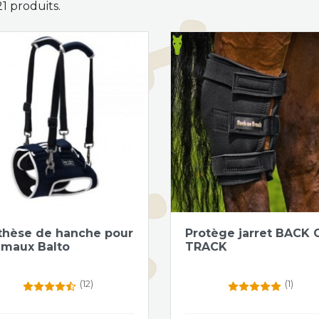
 21 produits.
Aperçu rapide
Aperçu rapide


thèse de hanche pour
Protège jarret BACK 
imaux Balto
TRACK
(12)
(1)