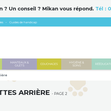
n ? Un conseil ? Mikan vous répond.
Tél :
0
les
Guides de handicap
MANTEAUX &
HYGIÈNE &
COUCHAGES
RÉÉDUCAT
GILETS
SOINS
ière
TTES ARRIÈRE
- PAGE 2