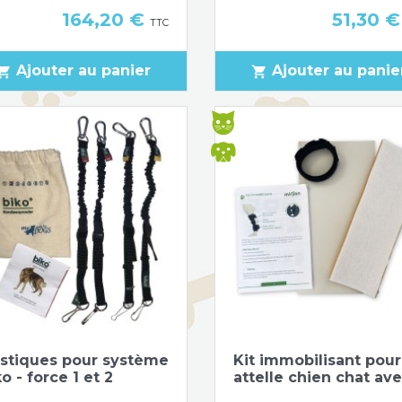
Prix
Prix
164,20 €
51,30 
TTC
Ajouter au panier
Ajouter au panie
pping_cart
shopping_cart
Aperçu rapide
Aperçu rapide


astiques pour système
Kit immobilisant pour
o - force 1 et 2
attelle chien chat avec