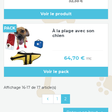
Prix de base
32,30 €
Poids de jambe
Voir le produit
PACK
À la plage avec son
chien
Prix
64,70 €
TTC
Voir le pack
Affichage 16-17 de 17 article(s)
Précédent

1
2