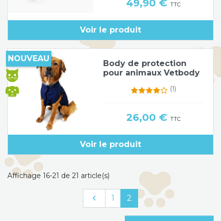
Prix
49,90 €
TTC
Voir le produit
NOUVEAU
Body de protection
pour animaux Vetbody
(1)
Prix
26,00 €
TTC
Voir le produit
Affichage 16-21 de 21 article(s)
Précédent

1
2