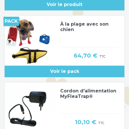
Voir le produit
Poids de jambe
PACK
À la plage avec son
chien
Prix
64,70 €
TTC
Voir le pack
Cordon d'alimentation
MyFleaTrap®
Prix
10,10 €
TTC