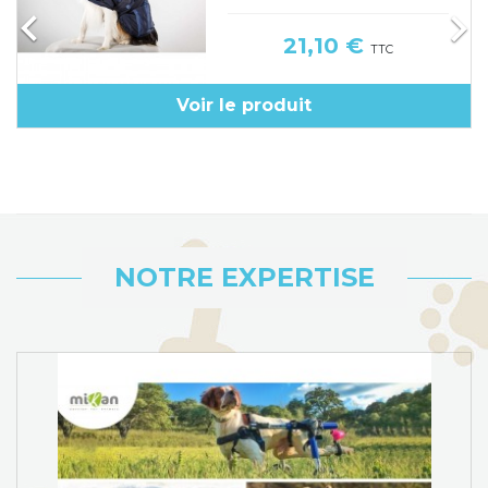


Prix
21,10 €
TTC
Voir le produit
NOTRE EXPERTISE