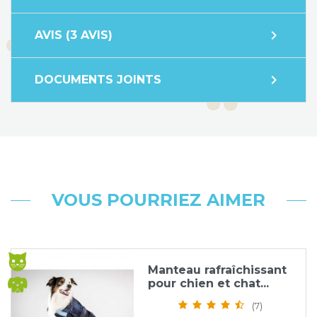
expand_more
AVIS (3 AVIS)
expand_more
DOCUMENTS JOINTS
VOUS POURRIEZ AIMER
Manteau rafraîchissant
pour chien et chat...
(7)