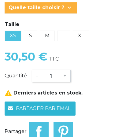
keyboard_arrow_down
Quelle taille choisir ?
Taille
XS
S
M
L
XL
30,50 €
TTC
Quantité
-
+

Derniers articles en stock.
PARTAGER PAR EMAIL
Partager