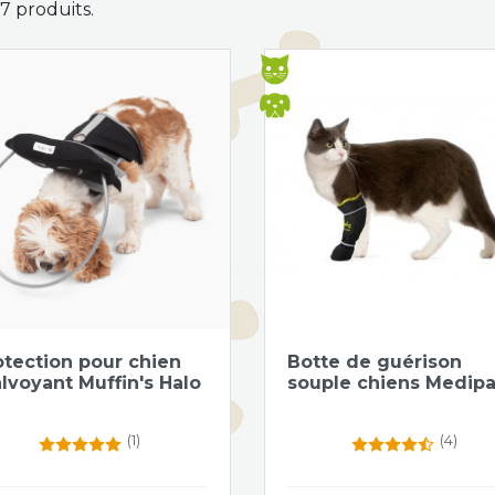
 17 produits.
Aperçu rapide
Aperçu rapide


otection pour chien
Botte de guérison
lvoyant Muffin's Halo
souple chiens Medip
(1)
(4)