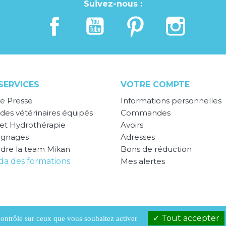
Suivez-nous :
SERVICES
VOTRE COMPTE
e Presse
Informations personnelles
des vétérinaires équipés
Commandes
 et Hydrothérapie
Avoirs
ignages
Adresses
ndre la team Mikan
Bons de réduction
a des formations
Mes alertes
Tout accepter
 contrôle sur ceux que vous souhaitez activer