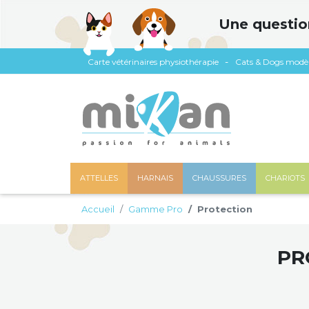
Panneau de gestion des cookies
Une questio
Carte vétérinaires physiothérapie
Cats & Dogs modè
ATTELLES
HARNAIS
CHAUSSURES
CHARIOTS
Accueil
Gamme Pro
Protection
PR