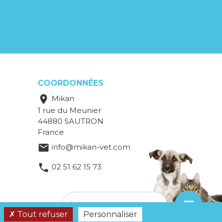
COORDONNÉES

Mikan
1 rue du Meunier
44880 SAUTRON
France

info@mikan-vet.com

02 51 62 15 73
email
Laissez-nous un message
Tout refuser
Personnaliser