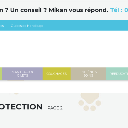
n ? Un conseil ? Mikan vous répond.
Tél :
0
les
Guides de handicap
MANTEAUX &
HYGIÈNE &
COUCHAGES
RÉÉDUCAT
GILETS
SOINS
OTECTION
- PAGE 2