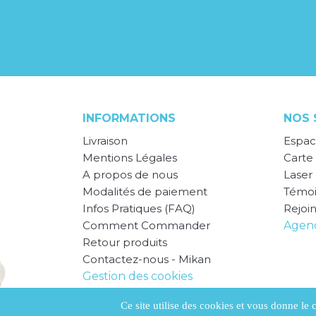
INFORMATIONS
NOS 
Livraison
Espac
Mentions Légales
Carte 
A propos de nous
Laser
Modalités de paiement
Témo
Infos Pratiques (FAQ)
Rejoi
Comment Commander
Agend
Retour produits
Contactez-nous - Mikan
Gestion des cookies
CGV
Ce site utilise des cookies et vous donne le