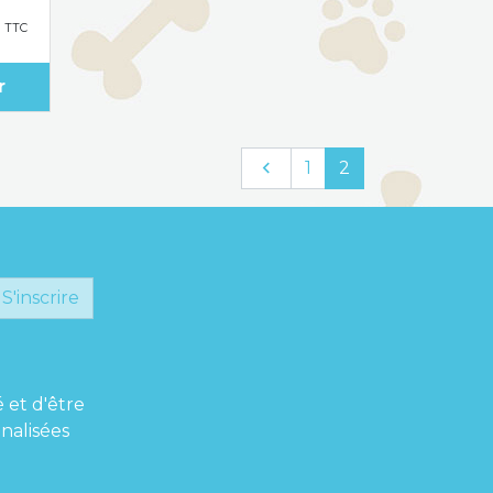
€
TTC
r
Précédent

1
2
S'inscrire
é et d'être
nalisées