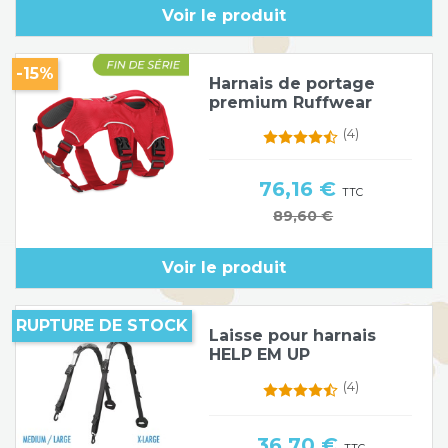
Voir le produit
Poids de jambe
-15%
Harnais de portage
premium Ruffwear
(4)
Prix
76,16 €
TTC
Prix de base
89,60 €
Voir le produit
RUPTURE DE STOCK
Laisse pour harnais
HELP EM UP
(4)
Prix
36,70 €