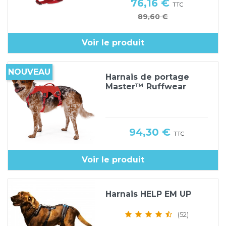
Prix
76,16 €
TTC
Prix de base
89,60 €
Voir le produit
NOUVEAU
Harnais de portage
Master™ Ruffwear
Prix
94,30 €
TTC
Voir le produit
Harnais HELP EM UP
(52)