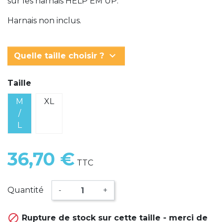
sur les harnais HELP EM UP.
Harnais non inclus.
keyboard_arrow_down
Quelle taille choisir ?
Taille
M
XL
/
L
36,70 €
TTC
Quantité
-
+

Rupture de stock sur cette taille - merci de