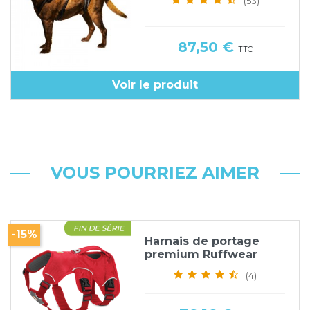
(53)
Prix
87,50 €
TTC
Voir le produit
VOUS POURRIEZ AIMER
-15%
Harnais de portage
premium Ruffwear
(4)