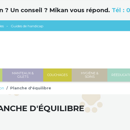
n ? Un conseil ? Mikan vous répond.
Tél :
0
les
Guides de handicap
MANTEAUX &
HYGIÈNE &
COUCHAGES
RÉÉDUCAT
GILETS
SOINS
on
Planche d'équilibre
ANCHE D'ÉQUILIBRE