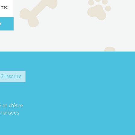
€
TTC
r
S'inscrire
é et d'être
nalisées