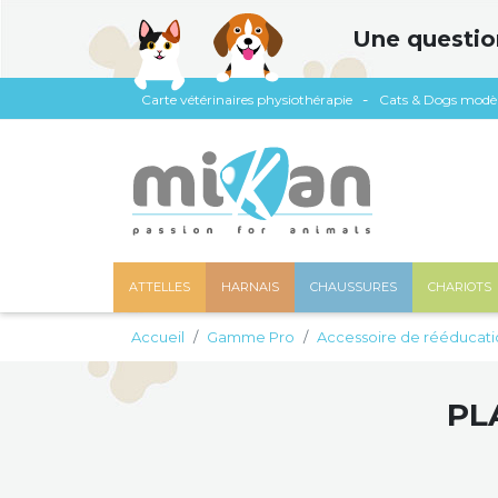
Panneau de gestion des cookies
Une questio
Carte vétérinaires physiothérapie
Cats & Dogs modè
ATTELLES
HARNAIS
CHAUSSURES
CHARIOTS
Accueil
Gamme Pro
Accessoire de rééducati
PL