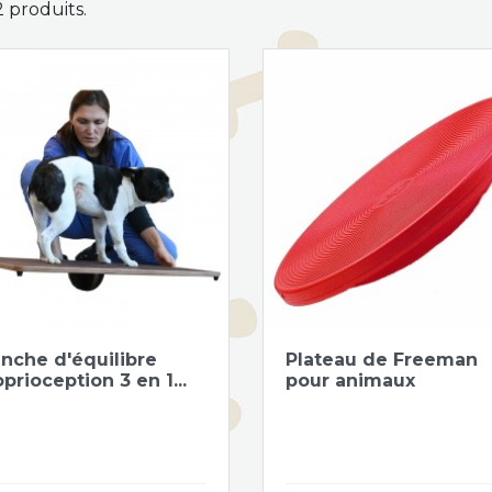
 2 produits.
Aperçu rapide
Aperçu rapide


anche d'équilibre
Plateau de Freeman
prioception 3 en 1...
pour animaux