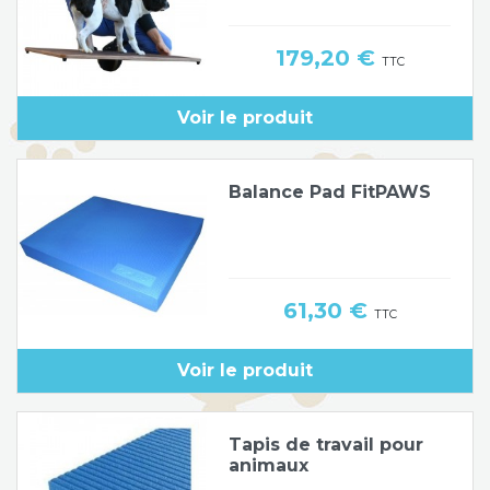
Prix
179,20 €
TTC
Voir le produit
Balance Pad FitPAWS
Prix
61,30 €
TTC
Voir le produit
Tapis de travail pour
animaux