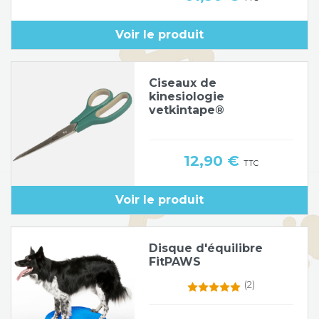
Poids de jambe
Voir le produit
Ciseaux de
kinesiologie
vetkintape®
Prix
12,90 €
TTC
Voir le produit
Disque d'équilibre
FitPAWS
(2)