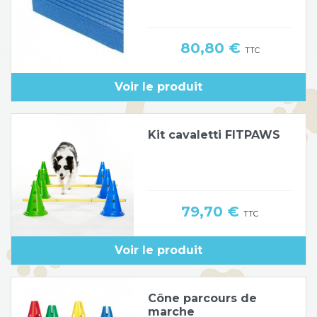
Prix
80,80 €
TTC
Voir le produit
Kit cavaletti FITPAWS
Prix
79,70 €
TTC
Voir le produit
Cône parcours de
marche