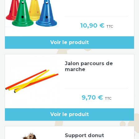
Prix
10,90 €
TTC
Voir le produit
Jalon parcours de
marche
Prix
9,70 €
TTC
Voir le produit
Support donut