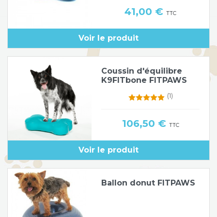
Prix
41,00 €
TTC
Voir le produit
Coussin d'équilibre
K9FITbone FITPAWS
(1)
Prix
106,50 €
TTC
Voir le produit
Ballon donut FITPAWS