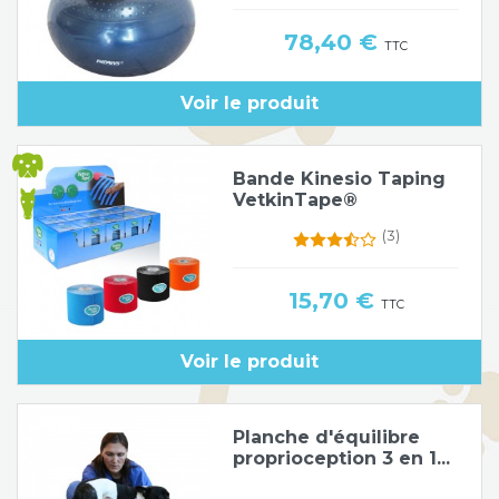
Prix
78,40 €
TTC
Voir le produit
Bande Kinesio Taping
VetkinTape®
(3)
Prix
15,70 €
TTC
Voir le produit
Planche d'équilibre
proprioception 3 en 1...