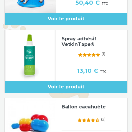
Prix
50,40 €
TTC
Voir le produit
Spray adhésif
VetkinTape®
(1)
Prix
13,10 €
TTC
Voir le produit
Ballon cacahuète
(2)