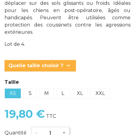
déplacer sur des sols glissants ou froids. Idéales
pour les chiens en post-opératoire, âgés ou
handicapés. Peuvent être utilisées comme
protection des coussinets contre les agressions
extérieures.
Lot de 4.
keyboard_arrow_down
Quelle taille choisir ?
Taille
XS
S
M
L
XL
XXL
19,80 €
TTC
Quantité
-
+