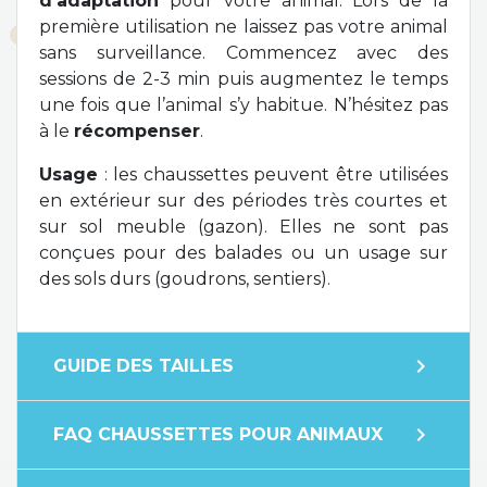
d’adaptation
pour votre animal. Lors de la
première utilisation ne laissez pas votre animal
sans surveillance. Commencez avec des
sessions de 2-3 min puis augmentez le temps
une fois que l’animal s’y habitue. N’hésitez pas
à le
récompenser
.
Usage
: les chaussettes peuvent être utilisées
en extérieur sur des périodes très courtes et
sur sol meuble (gazon). Elles ne sont pas
conçues pour des balades ou un usage sur
des sols durs (goudrons, sentiers).
expand_more
GUIDE DES TAILLES
expand_more
FAQ CHAUSSETTES POUR ANIMAUX