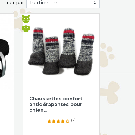
Trier par :
Aperçu rapide

Chaussettes confort
antidérapantes pour
chien...
(2)