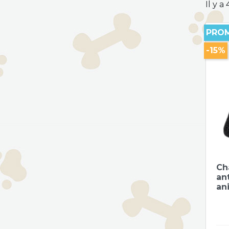
Il y a
PROM
-15%
Ch
an
an