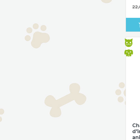
Pri
22,
sho
Ch
d'
an