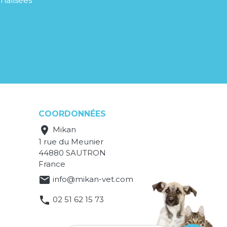
nalisées
COORDONNÉES

Mikan
1 rue du Meunier
44880 SAUTRON
France

info@mikan-vet.com

02 51 62 15 73