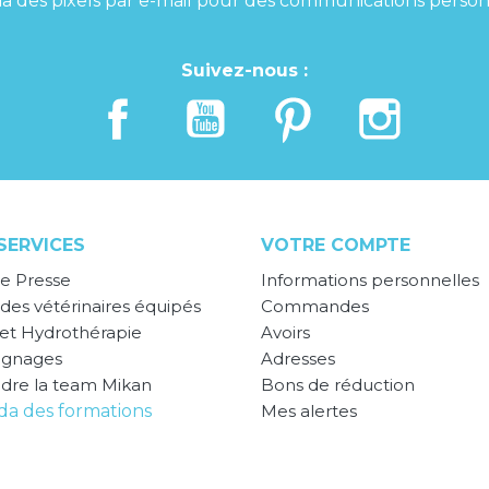
 via des pixels par e-mail pour des communications person
Suivez-nous :
SERVICES
VOTRE COMPTE
e Presse
Informations personnelles
des vétérinaires équipés
Commandes
 et Hydrothérapie
Avoirs
ignages
Adresses
ndre la team Mikan
Bons de réduction
a des formations
Mes alertes