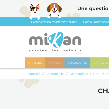
Panneau de gestion des cookies
Une questio
Carte vétérinaires physiothérapie
Cats & Dogs modè
ATTELLES
HARNAIS
CHAUSSURES
CHARIOTS
Accueil
Gamme Pro
Orthopédie
Chaussur
CH