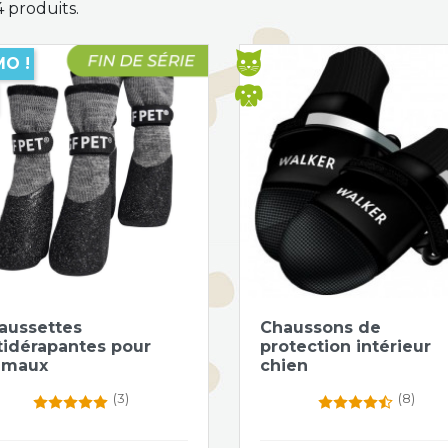
 4 produits.
O !
Aperçu rapide
Aperçu rapide


aussettes
Chaussons de
tidérapantes pour
protection intérieur
imaux
chien
(3)
(8)