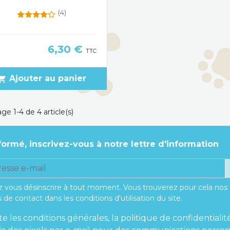
(4)
Prix
6,30 €
TTC
Ajouter au panier
pping_cart
ge 1-4 de 4 article(s)
formé, inscrivez-vous à notre lettre d'information
 vous désinscrire à tout moment. Vous trouverez pour cela nos
 de contact dans les conditions d'utilisation du site.
te les conditions générales, la politique de confidentialit