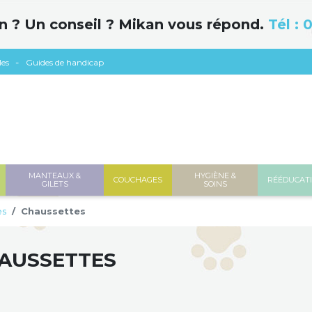
n ? Un conseil ? Mikan vous répond.
Tél :
0
les
Guides de handicap
MANTEAUX &
HYGIÈNE &
COUCHAGES
RÉÉDUCAT
GILETS
SOINS
es
Chaussettes
AUSSETTES