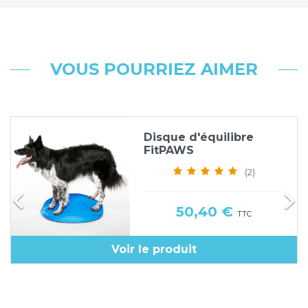
VOUS POURRIEZ AIMER
Disque d'équilibre
FitPAWS
(2)


Prix
50,40 €
TTC
Voir le produit