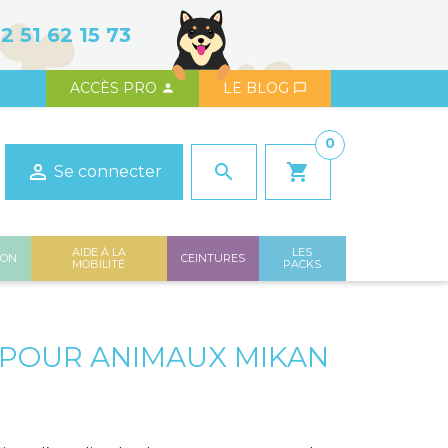
2 51 62 15 73
ACCÈS PRO
LE BLOG


0

search
shopping_cart
Se connecter
AIDE À LA
LES
ION
CEINTURES
MOBILITÉ
PACKS
POUR ANIMAUX MIKAN