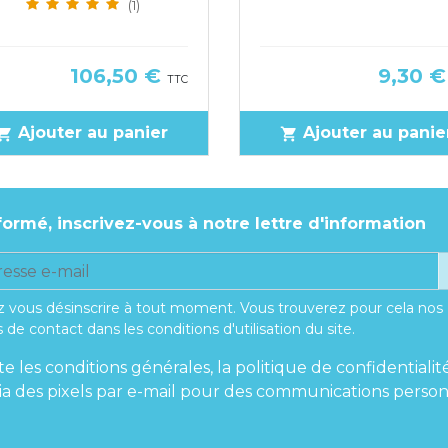
(1)
Prix
Prix
106,50 €
9,30 
TTC
Ajouter au panier
Ajouter au panie
pping_cart
shopping_cart
formé, inscrivez-vous à notre lettre d'information
 vous désinscrire à tout moment. Vous trouverez pour cela nos
 de contact dans les conditions d'utilisation du site.
te les conditions générales, la politique de confidentialit
 via des pixels par e-mail pour des communications person