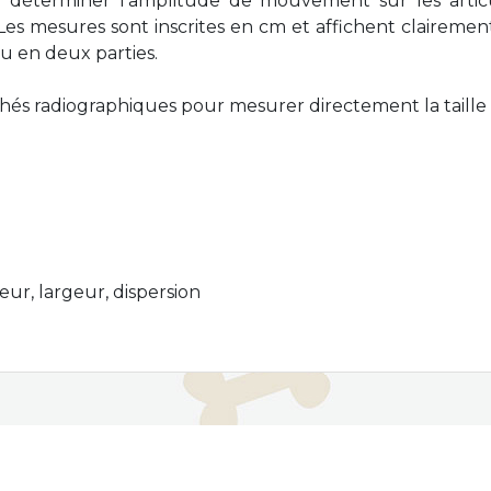
r déterminer l’amplitude de mouvement sur les arti
e. Les mesures sont inscrites en cm et affichent clairem
çu en deux parties.
chés radiographiques pour mesurer directement la taille 
ur, largeur, dispersion