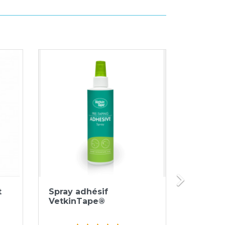
RUPTURE 

Aperçu rapide


t
Spray adhésif
Electro
VetkinTape®