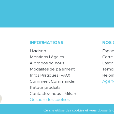
INFORMATIONS
NOS 
Livraison
Espac
Mentions Légales
Carte 
A propos de nous
Laser
Modalités de paiement
Témo
Infos Pratiques (FAQ)
Rejoi
Comment Commander
Agend
Retour produits
Contactez-nous - Mikan
Gestion des cookies
CGV
Ce site utilise des cookies et vous donne le