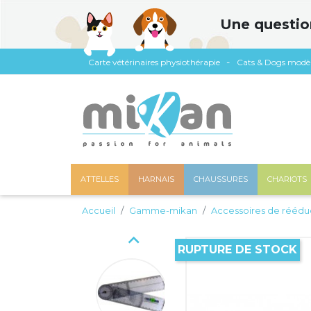
Panneau de gestion des cookies
Une questio
Carte vétérinaires physiothérapie
Cats & Dogs modè
ATTELLES
HARNAIS
CHAUSSURES
CHARIOTS
Accueil
Gamme-mikan
Accessoires de réédu

RUPTURE DE STOCK