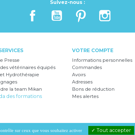
Suivez-nous :
SERVICES
VOTRE COMPTE
e Presse
Informations personnelles
des vétérinaires équipés
Commandes
 et Hydrothérapie
Avoirs
ignages
Adresses
ndre la team Mikan
Bons de réduction
a des formations
Mes alertes
Tout accepter
 contrôle sur ceux que vous souhaitez activer