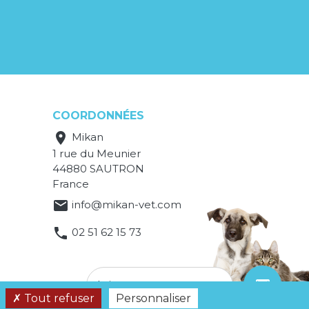
COORDONNÉES

Mikan
1 rue du Meunier
44880 SAUTRON
France

info@mikan-vet.com

02 51 62 15 73
email
Laissez-nous un message
Tout refuser
Personnaliser