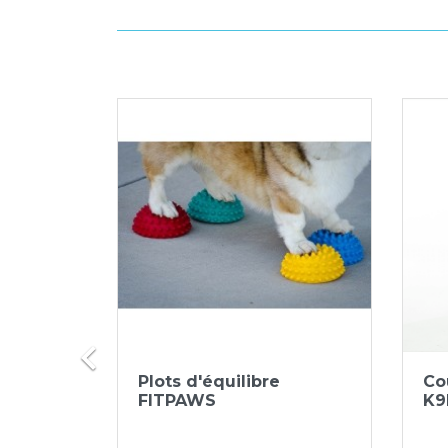

ide
Aperçu rapide

Plots d'équilibre
Co
embouts
FITPAWS
K9