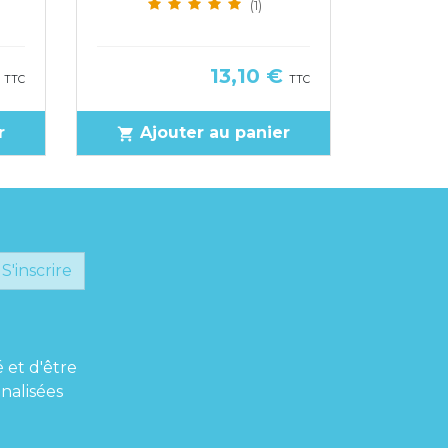
(1)
Prix
€
13,10 €
TTC
TTC
r
Ajouter au panier
Ajo
shopping_cart
shopping_cart
S'inscrire
é et d'être
nalisées