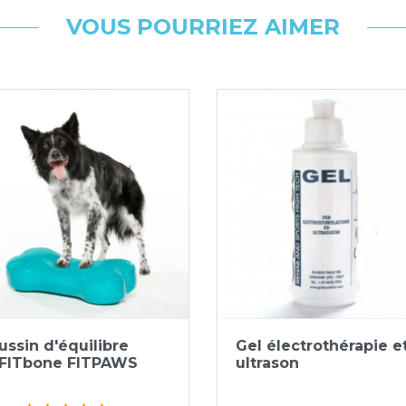
VOUS POURRIEZ AIMER
Aperçu rapide
Aperçu rapide


ussin d'équilibre
Gel électrothérapie e
FITbone FITPAWS
ultrason