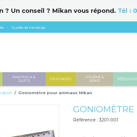
n ? Un conseil ? Mikan vous répond.
Tél :
0
les
Guides de handicap
MANTEAUX &
HYGIÈNE &
COUCHAGES
RÉÉDUCAT
GILETS
SOINS
cation
Goniomètre pour animaux Mikan
GONIOMÈTRE 
Référence : 3201-001