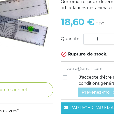
Goniomètre pour déterm
articulations des animaux
18,60 €
TTC
Quantité
-
+

Rupture de stock.
J'accepte d'être 
conditions général
e professionnel
Prévenez-moi lo
PARTAGER PAR EMA
s ouvrés*.