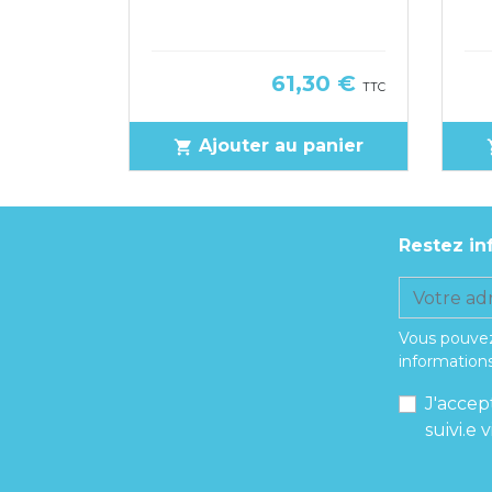
Prix
20 €
61,30 €
TTC
TTC
panier
Ajouter au panier
shopping_cart
sho
Restez in
Vous pouvez
informations
J'accep
suivi.e