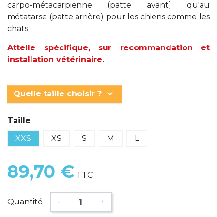
carpo-métacarpienne (patte avant) qu'au
métatarse (patte arrière) pour les chiens comme les
chats.
Attelle spécifique, sur recommandation et
installation vétérinaire.
keyboard_arrow_down
Quelle taille choisir ?
Taille
XXS
XS
S
M
L
89,70 €
TTC
Quantité
-
+