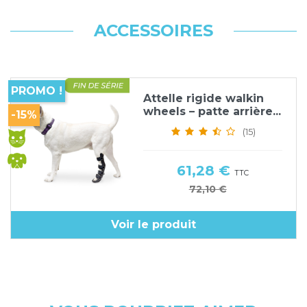
ACCESSOIRES
PROMO !
Attelle rigide walkin
wheels – patte arrière...
-15%
(15)
Prix
61,28 €
TTC
Prix de base
72,10 €
Voir le produit