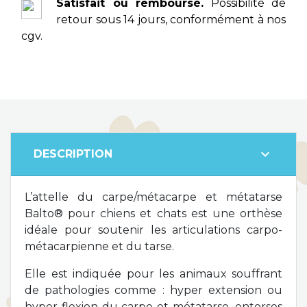
Satisfait ou remboursé.
Possibilité de
retour sous 14 jours, conformément à nos
cgv.
expand_more
DESCRIPTION
L’attelle du carpe/métacarpe et métatarse
Balto® pour chiens et chats est une orthèse
idéale pour soutenir les articulations carpo-
métacarpienne et du tarse.
Elle est indiquée pour les animaux souffrant
de pathologies comme : hyper extension ou
hyper flexion du carpe et métatarse, entorses