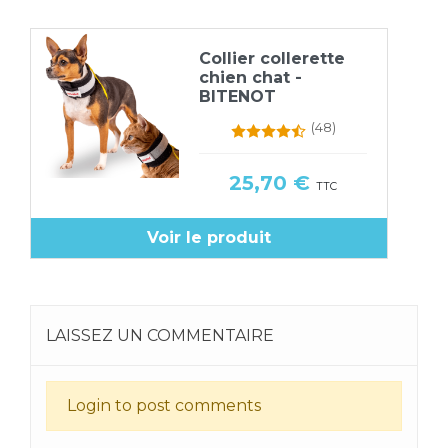
Collier collerette
chien chat -
BITENOT
(48)
Prix
25,70 €
TTC
Voir le produit
LAISSEZ UN COMMENTAIRE
Login to post comments