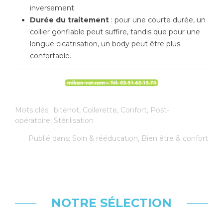
inversement.
Durée du traitement
: pour une courte durée, un
collier gonflable peut suffire, tandis que pour une
longue cicatrisation, un body peut être plus
confortable.
Mots clés :
bitenot
,
Collerette
,
Confort
,
Post-
opératoire
,
Stérilisation
Publié dans:
Soin & rééducation
,
Bien être & confort
NOTRE SÉLECTION