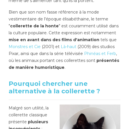
même de s'alimenter tant qu'ils la portent.
Bien que son nom fasse référence à la mode
vestimentaire de l'époque élisabéthaine, le terme
"
collerette de la honte
" est couramment utilisé dans
la culture populaire. Cette expression est notamment
mise en avant dans des films d'animation
tels que
Monstres et Cie
(2001) et
Là-haut
(2009) des studios
Pixar, ainsi que dans la série télévisée
Phinéas et Ferb
,
où les animaux portant ces collerettes sont
présentés
de manière humoristique
.
Pourquoi chercher une
alternative à la collerette ?
Malgré son utilité, la
collerette classique
présente
plusieurs
inconvénients
: