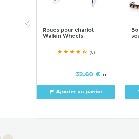

ide
Aperçu rapide

té
Roues pour chariot
Bo
ats
Walkin Wheels
sou
(1)
(8)
x
Prix
60 €
32,60 €
TTC
TTC
panier
Ajouter au panier
shopping_cart
sho