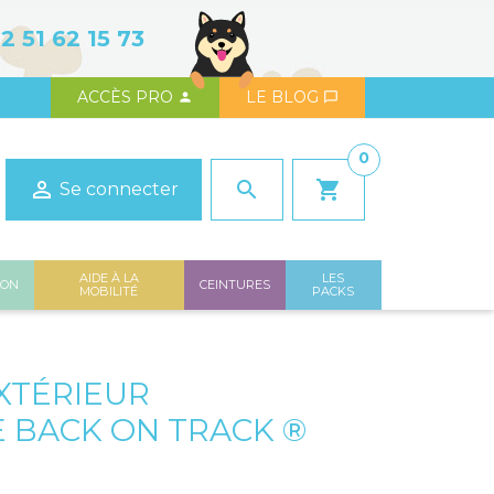
2 51 62 15 73
ACCÈS PRO
LE BLOG


0

search
shopping_cart
Se connecter
AIDE À LA
LES
ION
CEINTURES
MOBILITÉ
PACKS
XTÉRIEUR
 BACK ON TRACK ®