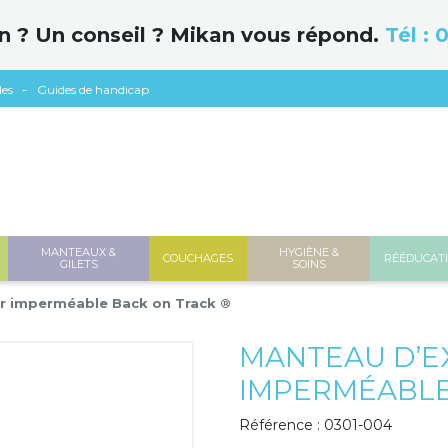
n ? Un conseil ? Mikan vous répond.
Tél :
0
les
Guides de handicap
MANTEAUX &
HYGIÈNE &
COUCHAGES
RÉÉDUCAT
GILETS
SOINS
ur imperméable Back on Track ®
MANTEAU D’E
IMPERMÉABLE
Référence : 0301-004