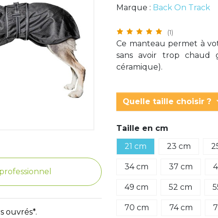
Marque :
Back On Track
(1)
Ce manteau permet à vot
sans avoir trop chaud 
céramique).
keyboar
Quelle taille choisir ?
Taille en cm
21 cm
23 cm
2
34 cm
37 cm
4
e professionnel
49 cm
52 cm
5
70 cm
74 cm
7
s ouvrés*.