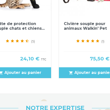
Aperçu rapide
Aperçu rapide


tte de protection
Civière souple pour
ple chats et chiens...
animaux Walkin' Pet
(5)
(1)
Prix
Prix
24,10 €
75,50 
TTC
Ajouter au panier
Ajouter au panie
pping_cart
shopping_cart
NOTRE EXPERTISE