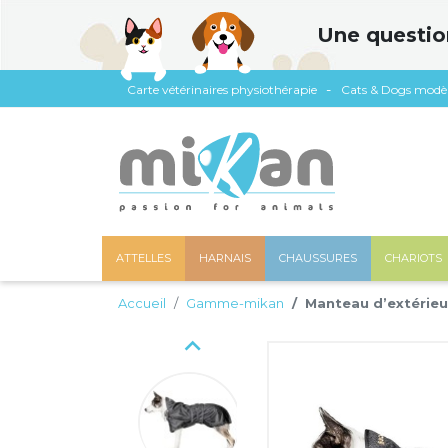
Panneau de gestion des cookies
Une questio
Carte vétérinaires physiothérapie
Cats & Dogs modè
ATTELLES
HARNAIS
CHAUSSURES
CHARIOTS
Accueil
Gamme-mikan
Manteau d’extérie
