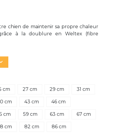
re chien de maintenir sa propre chaleur
grâce à la doublure en Weltex (fibre
d_arrow_down
5 cm
27 cm
29 cm
31 cm
0 cm
43 cm
46 cm
5 cm
59 cm
63 cm
67 cm
8 cm
82 cm
86 cm