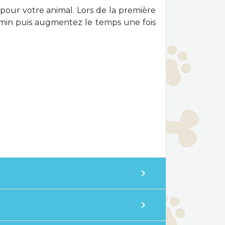
our votre animal. Lors de la première
3 min puis augmentez le temps une fois
expand_more
expand_more