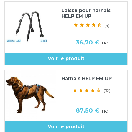
Laisse pour harnais
HELP EM UP
(4)
Prix
36,70 €
TTC
Voir le produit
Harnais HELP EM UP
(52)
Prix
87,50 €
TTC
Voir le produit