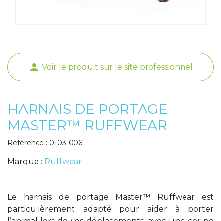
Poids de jambe
person
Voir le produit sur le site professionnel
HARNAIS DE PORTAGE
MASTER™ RUFFWEAR
Référence : 0103-006
Marque :
Ruffwear
Le harnais de portage Master™ Ruffwear est
particulièrement adapté pour aider à porter
l’animal lors de vos déplacements, avec une coupe