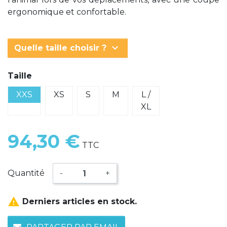
ergonomique et confortable.
keyboard_arrow_down
Quelle taille choisir ?
Taille
XXS
XS
S
M
L /
XL
94,30 €
TTC
Quantité
-
+

Derniers articles en stock.