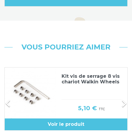
VOUS POURRIEZ AIMER
Kit vis de serrage 8 vis
chariot Walkin Wheels


Prix
5,10 €
TTC
Voir le produit