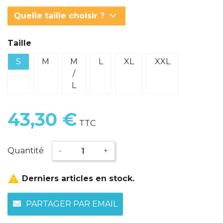
keyboard_arrow_down
Quelle taille choisir ?
Taille
S
M
M
L
XL
XXL
/
L
43,30 €
TTC
Quantité
-
+

Derniers articles en stock.
PARTAGER PAR EMAIL