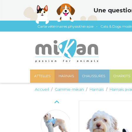
Panneau de gestion des cookies
Une questio
Carte vétérinaires physiothérapie
Cats & Dogs modè
ATTELLES
HARNAIS
CHAUSSURES
CHARIOTS
Accueil
Gamme-mikan
Harnais
Harnais ava
