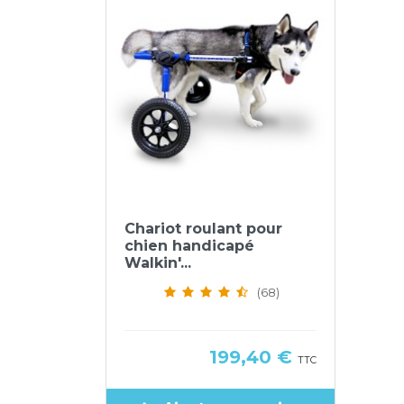
Aperçu rapide

Chariot roulant pour
chien handicapé
Walkin'...
(68)
Prix
199,40 €
TTC