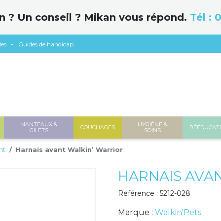
n ? Un conseil ? Mikan vous répond.
Tél :
0
les
Guides de handicap
MANTEAUX &
HYGIÈNE &
COUCHAGES
RÉÉDUCAT
GILETS
SOINS
nt
Harnais avant Walkin’ Warrior
HARNAIS AVA
Référence : 5212-028
Marque :
Walkin'Pets