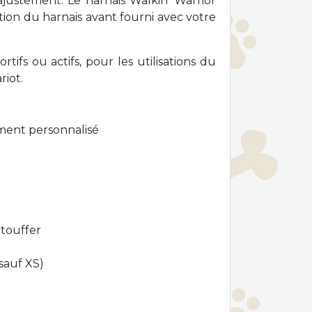
justement. Le harnais Walkin’ Warrior
ion du harnais avant fourni avec votre
ifs ou actifs, pour les utilisations du
riot.
ement personnalisé
étouffer
sauf XS)