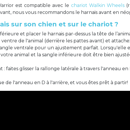
Warrior est compatible avec le
chariot Walkin Wheels
(
s avant, nous vous recommandons le harnais avant en néo
is sur son chien et sur le chariot ?
rieure et placer le harnais par-dessus la tête de l’anima
 ventre de l'animal (derrière les pattes avant) et attachez
a sangle ventrale pour un ajustement parfait. Lorsqu'elle 
e votre animal et la sangle inférieure doit être bien ajust
 : faites glisser la rallonge latérale à travers l'anneau 
e de l'anneau en D à l'arrière, et vous êtes prêt à partir!