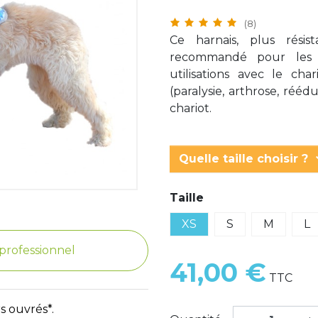
(8)
Ce harnais, plus résis
recommandé pour les a
utilisations avec le ch
(paralysie, arthrose, réé
chariot.
keyboar
Quelle taille choisir ?
Taille
XS
S
M
L
e professionnel
41,00 €
TTC
s ouvrés*.