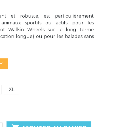
tant et robuste, est particulièrement
nimaux sportifs ou actifs, pour les
ariot Walkin Wheels sur le long terme
ducation longue) ou pour les balades sans
d_arrow_down
XL