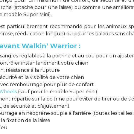
 conçu pour un maximum de confort, de sécurité et d'a
rche (attache pour une laisse) ou comme une améliorat
e modèle Super Mini).
 est particulièrement recommandé pour les animaux sport
rthrose, rééducation longue) ou pour les balades sans cha
avant Walkin’ Warrior :
sangles réglables à la poitrine et au cou pour un ajust
contrôler instantanément votre chien
on, résistance à la rupture
curité et la visibilité de votre chien
 avec rembourrage pour plus de confort
 Wheels
(sauf pour le modèle Super mini)
ent répartie sur la poitrine pour éviter de tirer ou de s'
de sécurité et d'ajustement
rage en néoprène souple à l'arrière (toutes les tailles 
 fixation de la laisse
leu