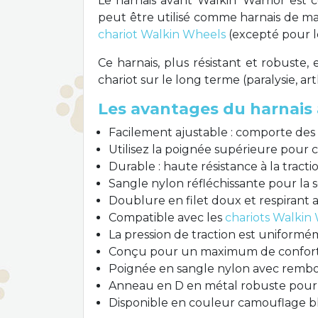
Le harnais avant Walkin’ Warrior est
peut être utilisé comme harnais de ma
chariot Walkin Wheels
(excepté pour l
Ce harnais, plus résistant et robuste,
chariot sur le long terme (paralysie, a
Les avantages du harnais 
Facilement ajustable : comporte des 
Utilisez la poignée supérieure pour 
Durable : haute résistance à la tracti
Sangle nylon réfléchissante pour la sé
Doublure en filet doux et respirant
Compatible avec les
chariots Walkin
La pression de traction est uniformém
Conçu pour un maximum de confort, 
Poignée en sangle nylon avec rembour
Anneau en D en métal robuste pour la
Disponible en couleur camouflage b