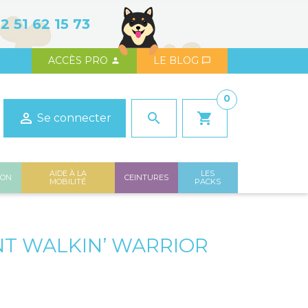
2 51 62 15 73
ACCÈS PRO
LE BLOG


0

search
shopping_cart
Se connecter
AIDE À LA
LES
ION
CEINTURES
MOBILITÉ
PACKS
NT WALKIN’ WARRIOR