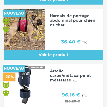
NOUVEAU
Harnais de portage
abdominal pour chien
et chat
Prix
36,40 €
TTC
Voir le produit
NOUVEAU
Attelle
carpe/métacarpe et
-20%
métatarse -...
Prix
96,16 €
TTC
Prix de base
120,20 €