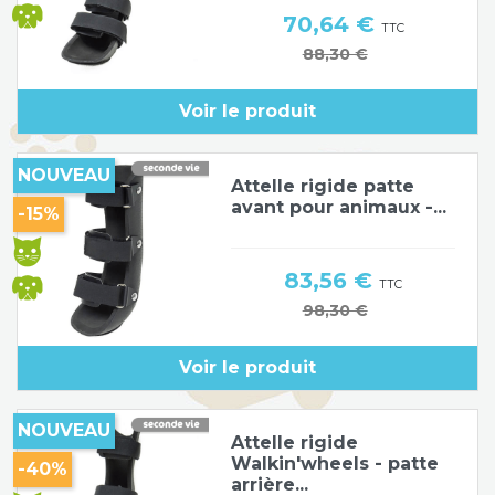
Prix
70,64 €
TTC
Prix de base
88,30 €
Voir le produit
NOUVEAU
Attelle rigide patte
avant pour animaux -...
-15%
Prix
83,56 €
TTC
Prix de base
98,30 €
Voir le produit
NOUVEAU
Attelle rigide
Walkin'wheels - patte
-40%
arrière...