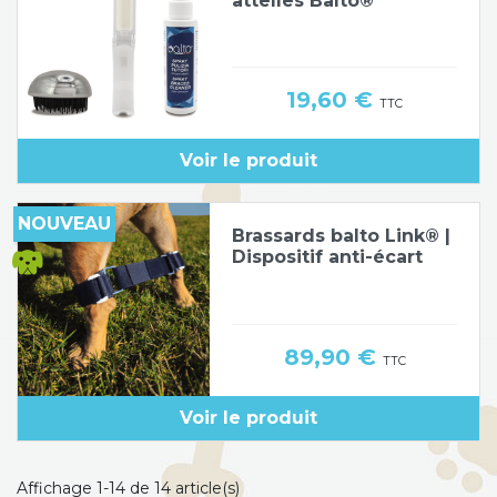
attelles Balto®
Prix
19,60 €
TTC
Voir le produit
NOUVEAU
Brassards balto Link® |
Dispositif anti-écart
Prix
89,90 €
TTC
Voir le produit
Affichage 1-14 de 14 article(s)