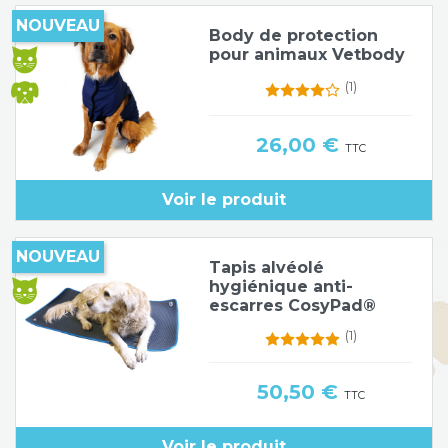
NOUVEAU
Poids de jambe
Body de protection
pour animaux Vetbody
(1)
Prix
26,00 €
TTC
Voir le produit
NOUVEAU
Tapis alvéolé
hygiénique anti-
escarres CosyPad®
(1)
Prix
50,50 €
TTC
Voir le produit