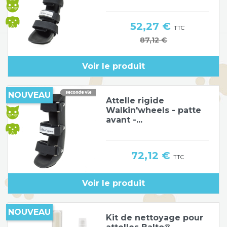
Prix
52,27 €
TTC
Prix de base
87,12 €
Voir le produit
NOUVEAU
Attelle rigide
Walkin'wheels - patte
avant -...
Prix
72,12 €
TTC
Voir le produit
NOUVEAU
Kit de nettoyage pour