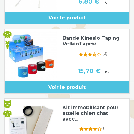
Prix
6,80 €
TTC
Voir le produit
Bande Kinesio Taping
VetkinTape®
(3)
Prix
15,70 €
TTC
Voir le produit
Kit immobilisant pour
attelle chien chat
avec...
(1)