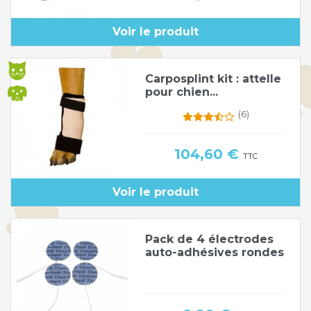
Voir le produit
Carposplint kit : attelle
pour chien...
(6)
Prix
104,60 €
TTC
Voir le produit
Pack de 4 électrodes
auto-adhésives rondes