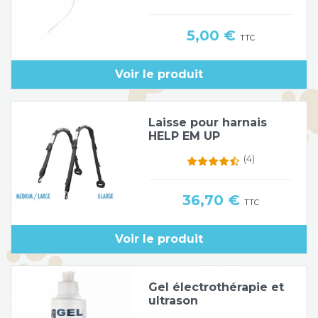
Prix
5,00 €
TTC
Voir le produit
Laisse pour harnais
HELP EM UP
(4)
Prix
36,70 €
TTC
Voir le produit
Gel électrothérapie et
ultrason