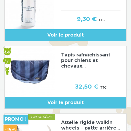
Prix
9,30 €
TTC
Voir le produit
Tapis rafraîchissant
pour chiens et
chevaux...
Prix
32,50 €
TTC
Voir le produit
PROMO !
Attelle rigide walkin
wheels – patte arrière...
-15%