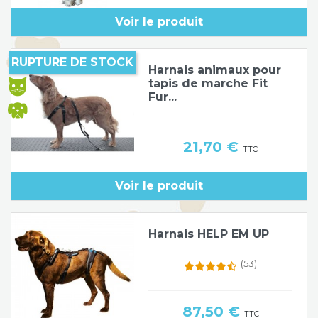
Voir le produit
RUPTURE DE STOCK
Harnais animaux pour
tapis de marche Fit
Fur...
Prix
21,70 €
TTC
Voir le produit
Harnais HELP EM UP
(53)
Prix
87,50 €
TTC