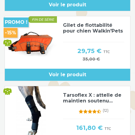
Voir le produit
Poids de jambe
PROMO !
Gilet de flottabilité
pour chien Walkin'Pets
-15%
Prix
29,75 €
TTC
Prix de base
35,00 €
Voir le produit
Tarsoflex X : attelle de
maintien soutenu...
(12)
Prix
161,80 €
TTC