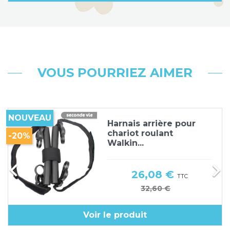
VOUS POURRIEZ AIMER
NOUVEAU
Harnais arrière pour
chariot roulant
-20%
Walkin...


Prix
26,08 €
TTC
Prix de base
32,60 €
Voir le produit