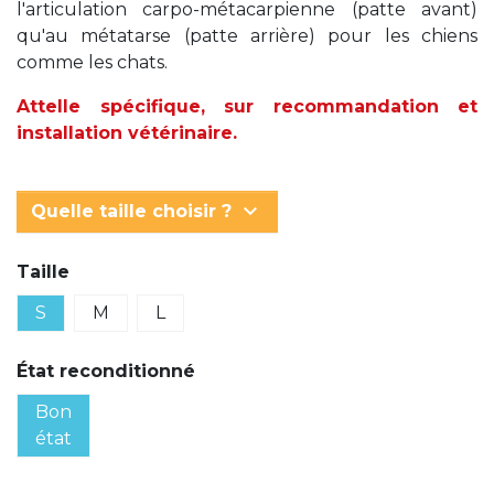
l'articulation carpo-métacarpienne (patte avant)
qu'au métatarse (patte arrière) pour les chiens
comme les chats.
Attelle spécifique, sur recommandation et
installation vétérinaire.
keyboard_arrow_down
Quelle taille choisir ?
Taille
S
M
L
État reconditionné
Bon
état