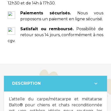
12h30 et de 14h à 17h30.
Paiements sécurisés.
Nous vous
proposons un paiement en ligne sécurisé.
Satisfait ou remboursé.
Possibilité de
retour sous 14 jours, conformément à nos
cgv.
expand_more
DESCRIPTION
L’attelle du carpe/métacarpe et métatarse
Balto® pour chiens et chats reconditionnée
est une orthèse idéale pour soutenir les