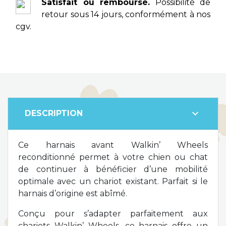
Satisfait ou remboursé.
Possibilité de
retour sous 14 jours, conformément à nos
cgv.
expand_more
DESCRIPTION
Ce harnais avant Walkin’ Wheels
reconditionné permet à votre chien ou chat
de continuer à bénéficier d’une mobilité
optimale avec un chariot existant. Parfait si le
harnais d’origine est abîmé.
Conçu pour s’adapter parfaitement aux
chariots Walkin’ Wheels, ce harnais offre un