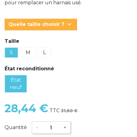
pour remplacer un harnais usé.
keyboard_arrow_down
Quelle taille choisir ?
Taille
S
M
L
État reconditionné
État
neuf
28,44 €
TTC
31,60 €
Quantité
-
+