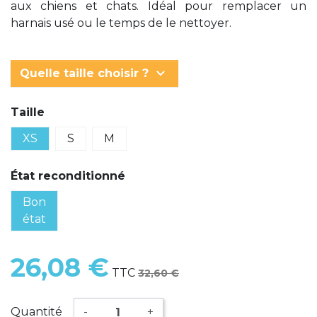
aux chiens et chats. Idéal pour remplacer un
harnais usé ou le temps de le nettoyer.
keyboard_arrow_down
Quelle taille choisir ?
Taille
XS
S
M
État reconditionné
Bon
état
26,08 €
TTC
32,60 €
Quantité
-
+