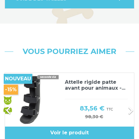
VOUS POURRIEZ AIMER
NOUVEAU
Attelle rigide patte
avant pour animaux -...
-15%


Prix
83,56 €
TTC
Prix de base
98,30 €
Voir le produit