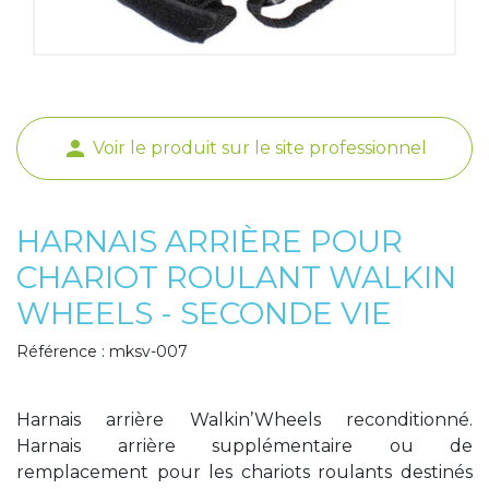
Poids de jambe
person
Voir le produit sur le site professionnel
HARNAIS ARRIÈRE POUR
CHARIOT ROULANT WALKIN
WHEELS - SECONDE VIE
Référence : mksv-007
Harnais arrière Walkin’Wheels reconditionné.
Harnais arrière supplémentaire ou de
remplacement pour les chariots roulants destinés