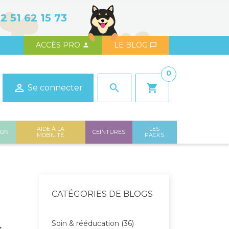
2 51 62 15 73
ACCÈS PRO
LE BLOG


0

search
shopping_cart
Se connecter
AIDE À LA
LES
ION
CEINTURES
MOBILITÉ
PACKS
CATÉGORIES DE BLOGS
Soin & rééducation (36)
.