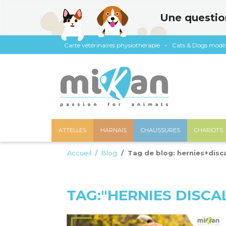
Panneau de gestion des cookies
Une questio
Carte vétérinaires physiothérapie
Cats & Dogs modè
ATTELLES
HARNAIS
CHAUSSURES
CHARIOTS
Accueil
Blog
Tag de blog: hernies+disc
TAG:"HERNIES DISCA