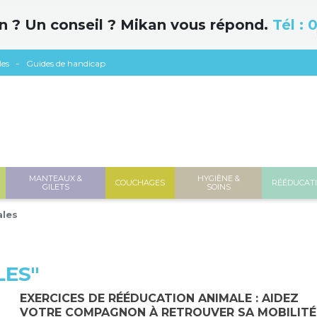
n ? Un conseil ? Mikan vous répond.
Tél :
0
les
Guides de handicap
MANTEAUX &
HYGIÈNE &
COUCHAGES
RÉÉDUCAT
GILETS
SOINS
ales
LES"
EXERCICES DE RÉÉDUCATION ANIMALE : AIDEZ
VOTRE COMPAGNON À RETROUVER SA MOBILITÉ