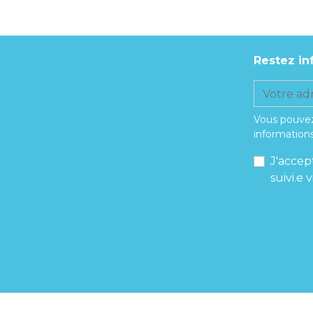
Restez in
Vous pouvez
informations
J'accep
suivi.e