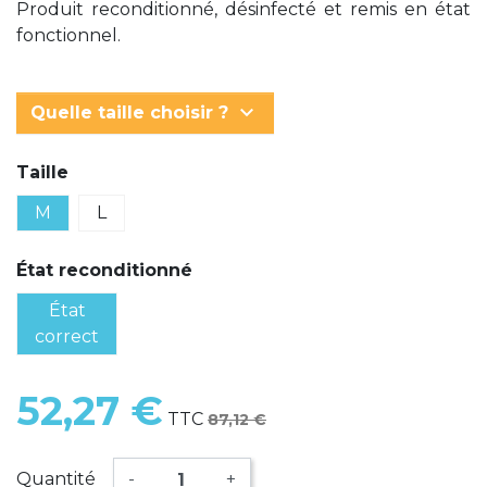
Produit reconditionné, désinfecté et remis en état
fonctionnel.
keyboard_arrow_down
Quelle taille choisir ?
Taille
M
L
État reconditionné
État
correct
52,27 €
TTC
87,12 €
Quantité
-
+