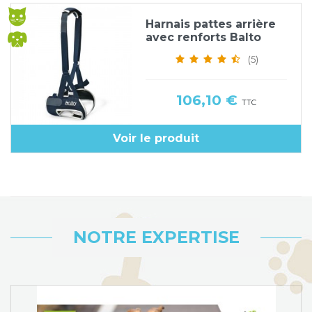
Harnais pattes arrière
avec renforts Balto
(5)
Prix
106,10 €
TTC
Voir le produit
NOTRE EXPERTISE