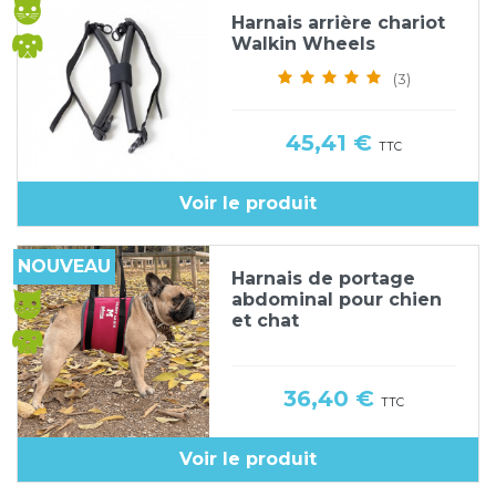
Harnais arrière chariot
Walkin Wheels
(3)
Prix
45,41 €
TTC
Voir le produit
NOUVEAU
Harnais de portage
abdominal pour chien
et chat
Prix
36,40 €
TTC
Voir le produit