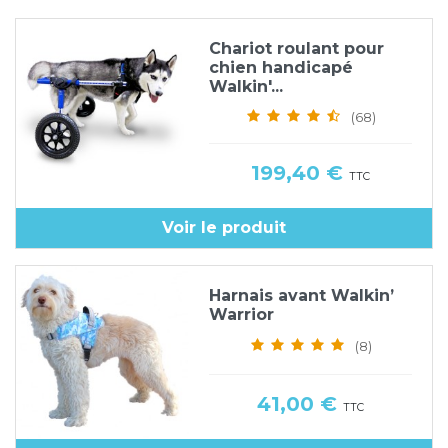
Chariot roulant pour
chien handicapé
Walkin'...
(68)
Prix
199,40 €
TTC
Voir le produit
Harnais avant Walkin’
Warrior
(8)
Prix
41,00 €
TTC