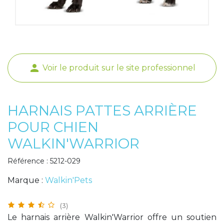
Poids de jambe
person
Voir le produit sur le site professionnel
HARNAIS PATTES ARRIÈRE
POUR CHIEN
WALKIN'WARRIOR
Référence : 5212-029
Marque :
Walkin'Pets
(3)
Le harnais arrière Walkin'Warrior offre un soutien