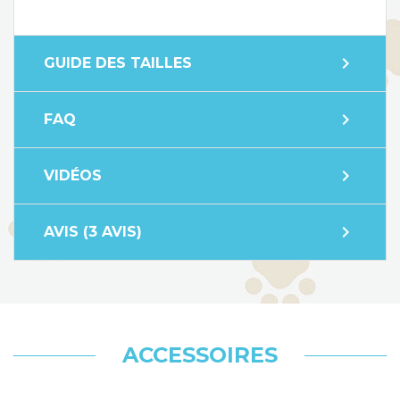
expand_more
GUIDE DES TAILLES
expand_more
FAQ
expand_more
VIDÉOS
expand_more
AVIS (3 AVIS)
ACCESSOIRES