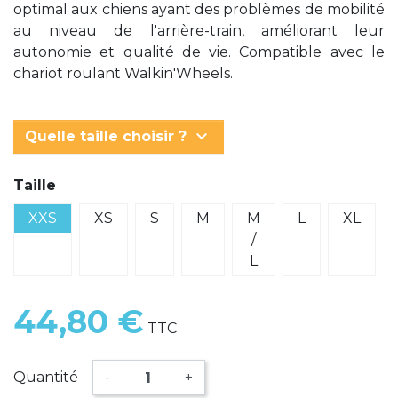
optimal aux chiens ayant des problèmes de mobilité
au niveau de l'arrière-train, améliorant leur
autonomie et qualité de vie. Compatible avec le
chariot roulant Walkin'Wheels.
keyboard_arrow_down
Quelle taille choisir ?
Taille
XXS
XS
S
M
M
L
XL
/
L
44,80 €
TTC
Quantité
-
+