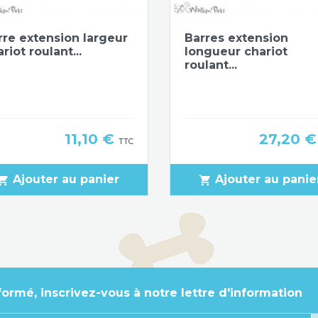
Aperçu rapide
Aperçu rapide


rre extension largeur
Barres extension
riot roulant...
longueur chariot
roulant...
Prix
Prix
11,10 €
27,20 
TTC
Ajouter au panier
Ajouter au panie
pping_cart
shopping_cart
formé, inscrivez-vous à notre lettre d'information