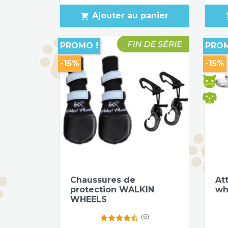
Ajouter au panier
shopping_cart
sho
PROMO !
PROM
-15%
-15%
Aperçu rapide

Chaussures de
At
protection WALKIN
whe
WHEELS
(6)