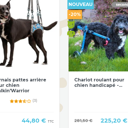
NOUVEAU
-20%
Aperçu rapide
Aperçu rapide


rnais pattes arrière
Chariot roulant pour
ur chien
chien handicapé -...
lkin'Warrior
(3)
Prix
Prix
44,80 €
225,20 
Prix de base
281,50 €
TTC