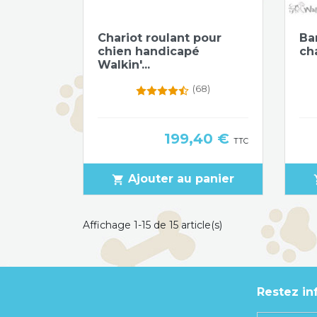
Aperçu rapide

Chariot roulant pour
Ba
chien handicapé
cha
Walkin'...
(68)
Prix
199,40 €
TTC
Ajouter au panier
shopping_cart
sho
Affichage 1-15 de 15 article(s)
Restez in