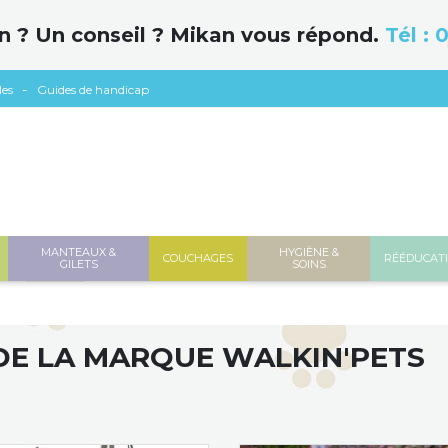
n ? Un conseil ? Mikan vous répond.
Tél :
0
les
Guides de handicap
MANTEAUX &
HYGIÈNE &
COUCHAGES
RÉÉDUCAT
GILETS
SOINS
 DE LA MARQUE WALKIN'PETS