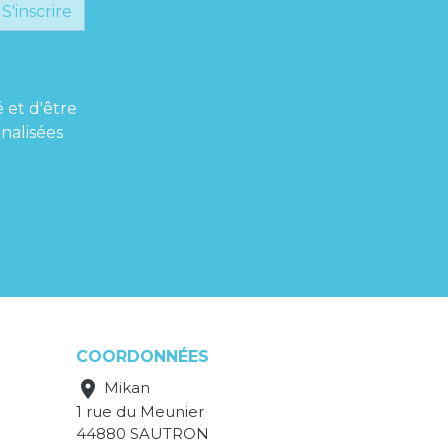
S'inscrire
é et d'être
nalisées
COORDONNÉES

Mikan
1 rue du Meunier
44880 SAUTRON