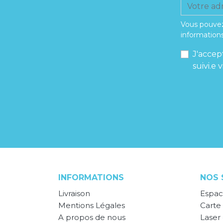
Vous pouvez
informations
J'accep
suivi.e
INFORMATIONS
NOS 
Livraison
Espac
Mentions Légales
Carte 
A propos de nous
Laser