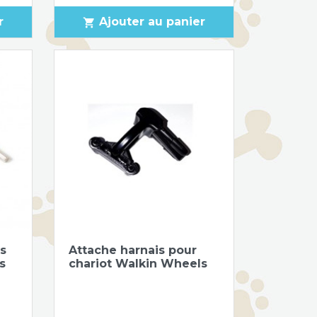
r
Ajouter au panier
shopping_cart
Aperçu rapide

is
Attache harnais pour
s
chariot Walkin Wheels