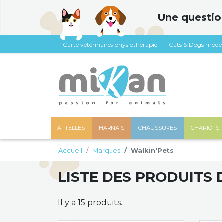
Panneau de gestion des cookies
Une questio
Carte vétérinaires physiothérapie
Cats & Dogs modè
ATTELLES
HARNAIS
CHAUSSURES
CHARIOTS
Accueil
Marques
Walkin'Pets
LISTE DES PRODUITS
Il y a 15 produits.