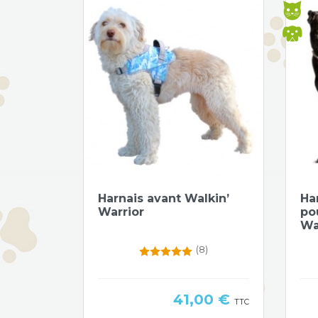
Aperçu rapide

Harnais avant Walkin’
Ha
Warrior
po
Wa
(8)
Prix
41,00 €
TTC