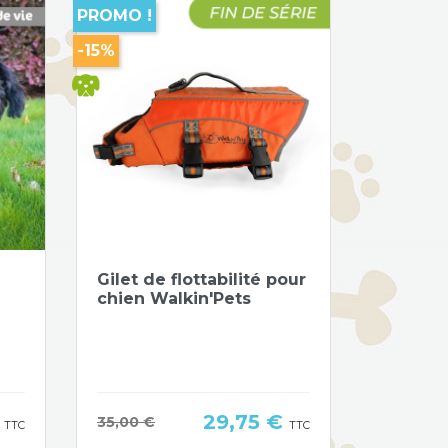
PROMO !
-15%
Aperçu rapide

Gilet de flottabilité pour
chien Walkin'Pets
Prix
€
29,75 €
Prix de base
35,00 €
TTC
TTC