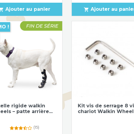
Ajouter au panier
Ajouter au panie
pping_cart
shopping_cart
O !
Aperçu rapide
Aperçu rapide


telle rigide walkin
Kit vis de serrage 8 v
els – patte arrière...
chariot Walkin Wheel
(15)