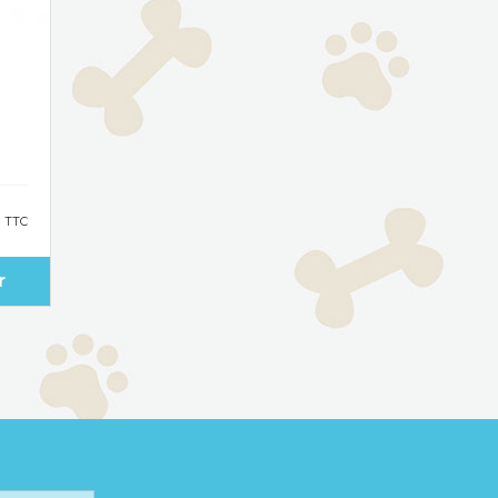
€
TTC
r