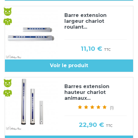
Barre extension
largeur chariot
roulant...
Prix
11,10 €
TTC
Voir le produit
Barres extension
hauteur chariot
animaux...
(1)
Prix
22,90 €
TTC