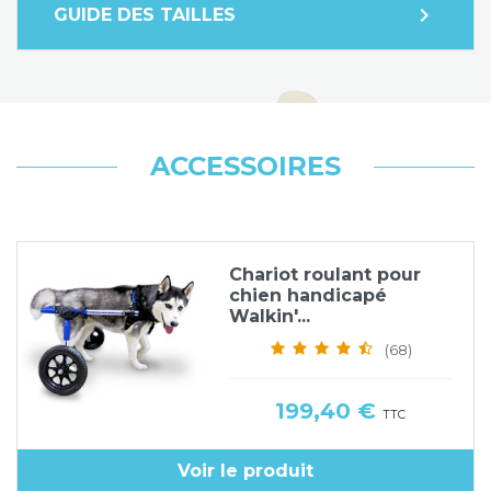
expand_more
GUIDE DES TAILLES
ACCESSOIRES
Chariot roulant pour
chien handicapé
Walkin'...
(68)
Prix
199,40 €
TTC
Voir le produit