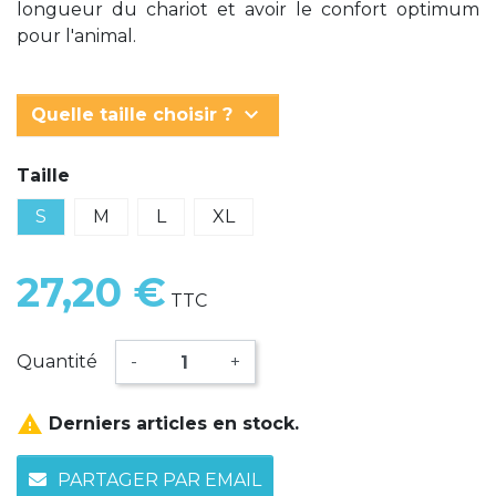
longueur du chariot et avoir le confort optimum
pour l'animal.
keyboard_arrow_down
Quelle taille choisir ?
Taille
S
M
L
XL
27,20 €
TTC
Quantité
-
+

Derniers articles en stock.
PARTAGER PAR EMAIL