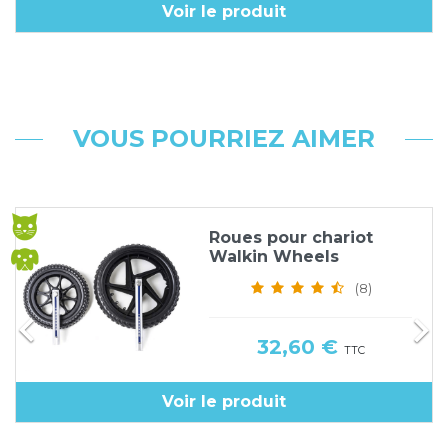
Voir le produit
VOUS POURRIEZ AIMER
Roues pour chariot
Walkin Wheels
(8)


Prix
32,60 €
TTC
Voir le produit