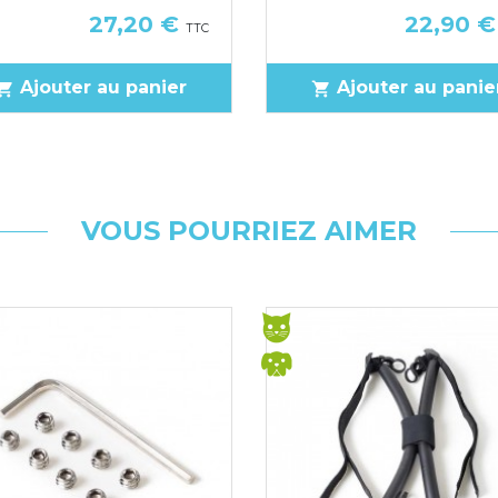
Prix
Prix
27,20 €
22,90 
TTC
Ajouter au panier
Ajouter au panie
pping_cart
shopping_cart
VOUS POURRIEZ AIMER