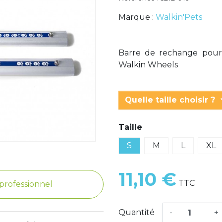
Marque :
Walkin'Pets
Barre de rechange pour 
Walkin Wheels
keyboar
Quelle taille choisir ?
Taille
S
M
L
XL
11,10 €
TTC
e professionnel
Quantité
-
+