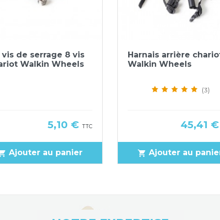
Aperçu rapide
Aperçu rapide


 vis de serrage 8 vis
Harnais arrière chario
ariot Walkin Wheels
Walkin Wheels
(3)
Prix
Prix
5,10 €
45,41 
TTC
Ajouter au panier
Ajouter au panie
pping_cart
shopping_cart