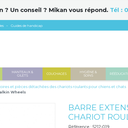
n ? Un conseil ? Mikan vous répond.
Tél :
0
les
Guides de handicap
MANTEAUX &
HYGIÈNE &
COUCHAGES
RÉÉDUCAT
GILETS
SOINS
oires et pièces détachées des chariots roulants pour chiens et chats
Walkin Wheels
BARRE EXTEN
CHARIOT ROU
Référence : 5212-019