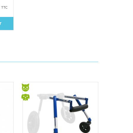
€
TTC
r