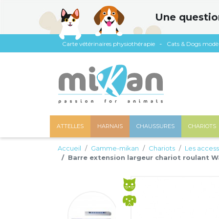
Panneau de gestion des cookies
Une questio
Carte vétérinaires physiothérapie
Cats & Dogs modè
ATTELLES
HARNAIS
CHAUSSURES
CHARIOTS
Accueil
Gamme-mikan
Chariots
Les access
Barre extension largeur chariot roulant 