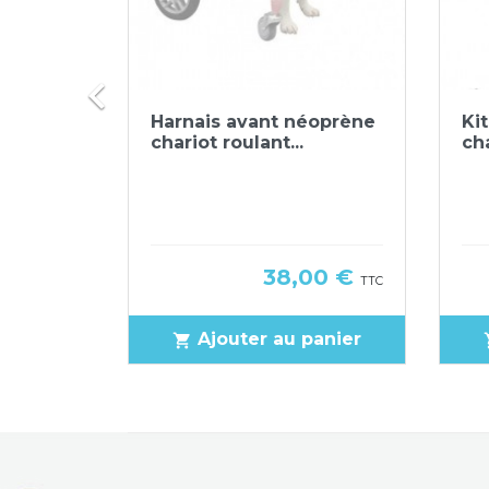

ide
Aperçu rapide

e pour
Harnais avant néoprène
Kit
eels...
chariot roulant...
ch
(1)
Prix
80 €
38,00 €
TTC
TTC
panier
Ajouter au panier
shopping_cart
sho