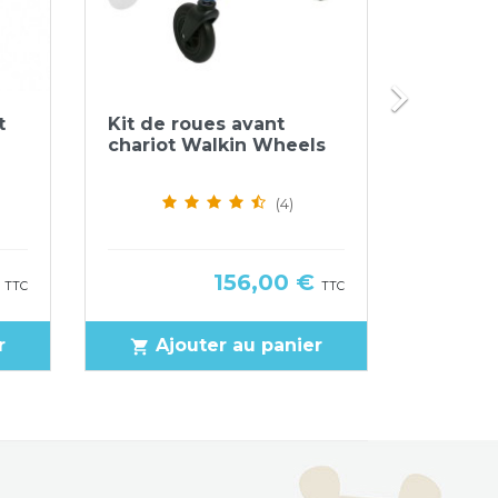

Aperçu rapide


t
Kit de roues avant
Support
chariot Walkin Wheels
arrière 
(4)
Prix
€
156,00 €
TTC
TTC
r
Ajouter au panier
Ajo
shopping_cart
shopping_cart