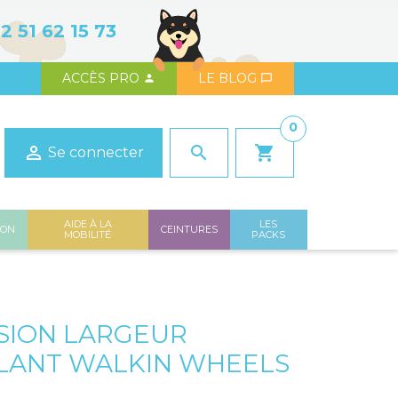
2 51 62 15 73
ACCÈS PRO
LE BLOG


0

search
shopping_cart
Se connecter
AIDE À LA
LES
ION
CEINTURES
MOBILITÉ
PACKS
SION LARGEUR
LANT WALKIN WHEELS