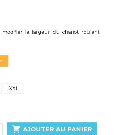
modifier la largeur du chariot roulant
d_arrow_down
XXL

AJOUTER AU PANIER