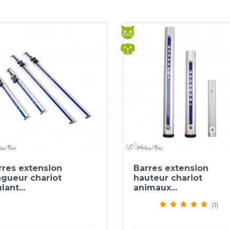
Aperçu rapide
Aperçu rapide


rres extension
Barres extension
ngueur chariot
hauteur chariot
lant...
animaux...
(1)