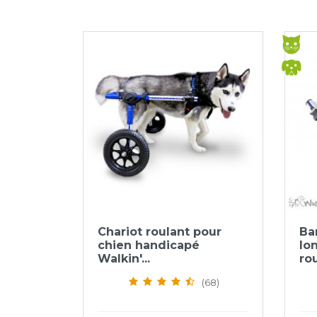
Aperçu rapide

Chariot roulant pour
Ba
chien handicapé
lo
Walkin'...
rou
(68)