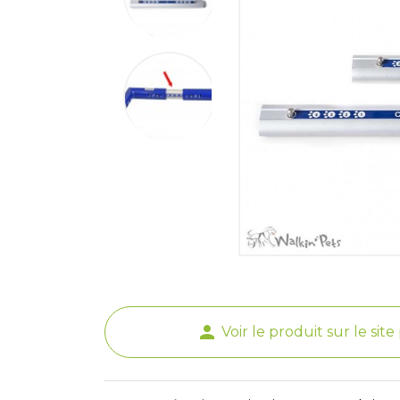
person
Voir le produit sur le sit