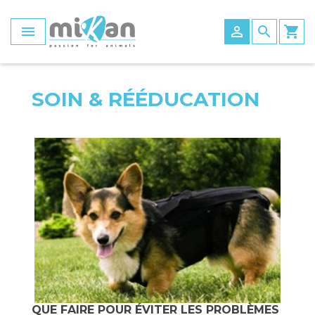
Panneau de gestion des cookies


search
shopping_cart
Pattes avant
Harnais avant
Chaussettes
Les chariots roulants pour animaux
Manteau hiver
Tapis
Compresse
Planche d'équilibre
Rampe d'accès
Pattes arrière
Harnais arrière
Chaussures et bottines
Les accessoires et pièces détachées des
Manteau été
civière
Contrôle des puces
Tapis de course
Escalier
SOIN & RÉÉDUCATION
chariots roulants pour chiens et chats
Accessoires pour attelles
Harnais total
Bottes
Gilet de flottabilité
Matelas de confort
Protection plaie
Electrostimulation
Seconde Vie
Seconde Vie
Bandage
Taping
Ludique
Parcours de marche
Accessoires tapis de course
Ballon
Tapis de rééducation
QUE FAIRE POUR ÉVITER LES PROBLÈMES